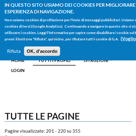
Salta al contenuto principale
IN QUESTO SITO USIAMO DEI COOKIES PER MIGLIORARE
ESPERIENZA DI NAVIGAZIONE.
Non usiamo cookies di profilazione per l'invio di messaggi pubblicitari. Usiamo
cookies di terzi (Google Analytics). Continuando a navigare in questo sito ci st
utilizzare i cookies. Leggi l'informativa per capire come disabilitare i cookie s
(Voglio
premi il bottone "Rifiuta", qui vicino, per rifiutare tutti i cookie di G.A.
FORM
Main menu
DI
Rifiuta
OK, d'accordo
HOME
TUTTI I PROFILI
ISTRUZIONI
RICERCA
LOGIN
TUTTE LE PAGINE
Pagine visualizzate: 201 - 220 su 355