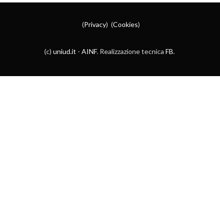
(
Privacy
) (
Cookies
)
(c)
uniud.it
-
AINF
. Realizzazione tecnica
FB
.