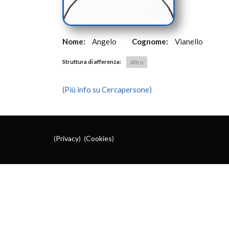
Nome:
Angelo
Cognome:
Vianello
Struttura di afferenza:
Altro
(Più info su Cercapersone)
(
Privacy
) (
Cookies
)