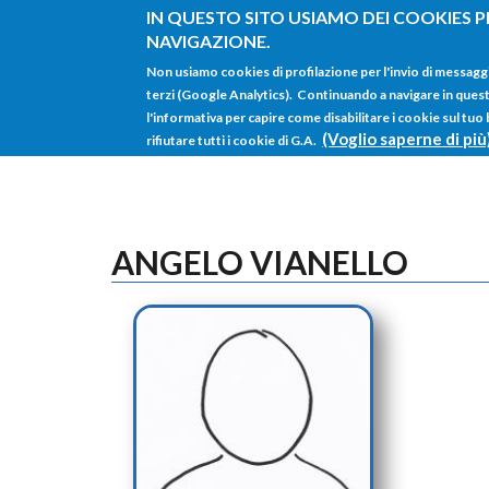
Salta al contenuto principale
IN QUESTO SITO USIAMO DEI COOKIES P
NAVIGAZIONE.
Non usiamo cookies di profilazione per l'invio di messagg
terzi (Google Analytics). Continuando a navigare in questo 
l'informativa per capire come disabilitare i cookie sul tuo
(Voglio saperne di più
rifiutare tutti i cookie di G.A.
ANGELO VIANELLO