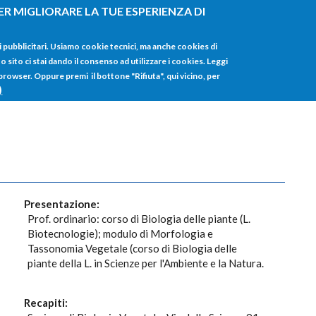
ER MIGLIORARE LA TUE ESPERIENZA DI
HOME
TUTTI I
i pubblicitari. Usiamo cookie tecnici, ma anche cookies di
sito ci stai dando il consenso ad utilizzare i cookies. Leggi
 browser. Oppure premi il bottone "Rifiuta", qui vicino, per
)
Presentazione:
Prof. ordinario: corso di Biologia delle piante (L.
Biotecnologie); modulo di Morfologia e
Tassonomia Vegetale (corso di Biologia delle
piante della L. in Scienze per l'Ambiente e la Natura.
Recapiti: