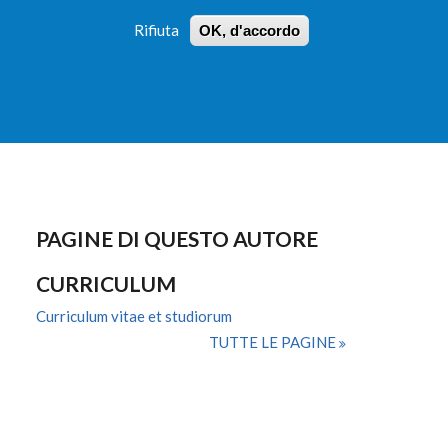
Rifiuta
OK, d'accordo
 PROFILI
ISTRUZIONI
LOGIN
»
»
FORM
DI
RICERCA
PAGINE DI QUESTO AUTORE
CURRICULUM
Curriculum vitae et studiorum
TUTTE LE PAGINE