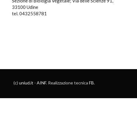
Sezione di Biologia Vegetale; Via delle Scienze 91,
33100 Udine
tel. 0432558781
(c)
uniud.it
-
AINF
. Realizzazione tecnica
FB
.