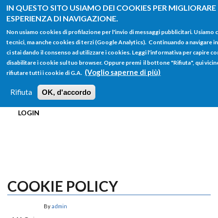
Salta al contenuto principale
IN QUESTO SITO USIAMO DEI COOKIES PER MIGLIORARE
ESPERIENZA DI NAVIGAZIONE.
Non usiamo cookies di profilazione per l'invio di messaggi pubblicitari. Usiamo
tecnici, ma anche cookies di terzi (Google Analytics). Continuando a navigare i
ci stai dando il consenso ad utilizzare i cookies. Leggi l'informativa per capire c
disabilitare i cookie sul tuo browser. Oppure premi il bottone "Rifiuta", qui vicin
FORM
(Voglio saperne di più)
rifiutare tutti i cookie di G.A.
Main menu
DI
Rifiuta
OK, d'accordo
HOME
TUTTI I PROFILI
ISTRUZIONI
RICERCA
LOGIN
COOKIE POLICY
By
admin