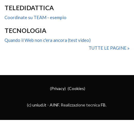
TELEDIDATTICA
Coordinate su TEAM - esempio
TECNOLOGIA
Quando il Web non c'era ancora (test video)
TUTTE LE PAGINE
(
Privacy
) (
Cookies
)
(c)
uniud.it
-
AINF
. Realizzazione tecnica
FB
.