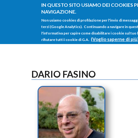
Salta al contenuto principale
IN QUESTO SITO USIAMO DEI COOKIES P
NAVIGAZIONE.
Non usiamo cookies di profilazione per l'invio di messagg
terzi (Google Analytics). Continuando a navigare in questo 
l'informativa per capire come disabilitare i cookie sul tuo
(Voglio saperne di più
rifiutare tutti i cookie di G.A.
DARIO FASINO