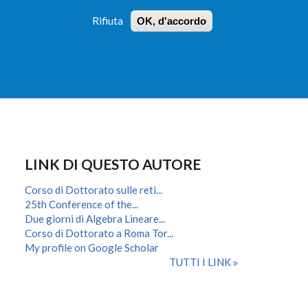
Rifiuta
OK, d'accordo
 PROFILI
ISTRUZIONI
LOGIN
»
»
FORM
DI
RICERCA
LINK DI QUESTO AUTORE
Corso di Dottorato sulle reti...
25th Conference of the...
Due giorni di Algebra Lineare...
Corso di Dottorato a Roma Tor...
My profile on Google Scholar
TUTTI I LINK