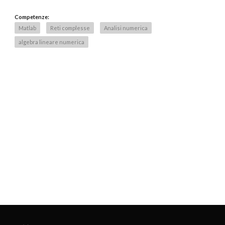
Competenze:
Matlab
Reti complesse
Analisi numerica
algebra lineare numerica