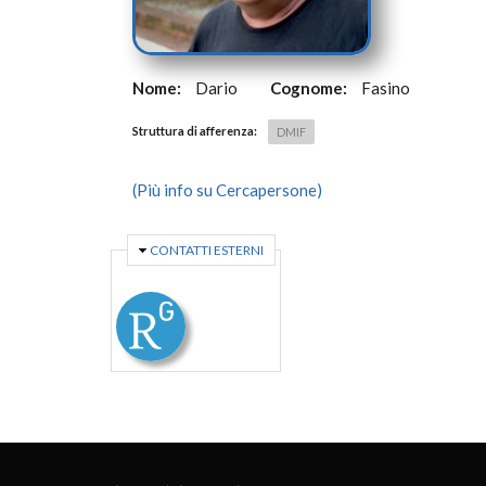
Nome:
Dario
Cognome:
Fasino
Struttura di afferenza:
DMIF
(Più info su Cercapersone)
NASCONDI
CONTATTI ESTERNI