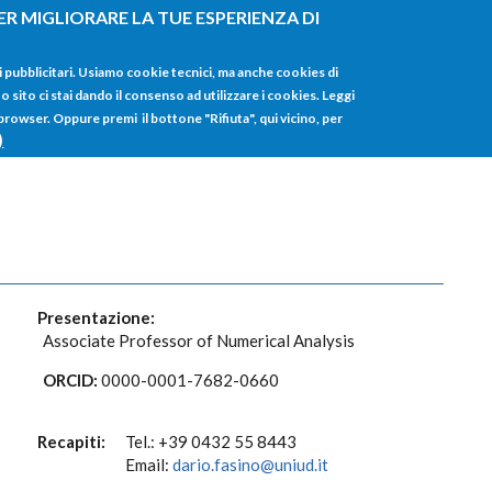
ER MIGLIORARE LA TUE ESPERIENZA DI
HOME
TUTTI I
i pubblicitari. Usiamo cookie tecnici, ma anche cookies di
sito ci stai dando il consenso ad utilizzare i cookies. Leggi
 browser. Oppure premi il bottone "Rifiuta", qui vicino, per
)
Presentazione:
Associate Professor of Numerical Analysis
ORCID:
0000-0001-7682-0660
Recapiti:
Tel.: +39 0432 55 8443
Email:
dario.fasino@uniud.it