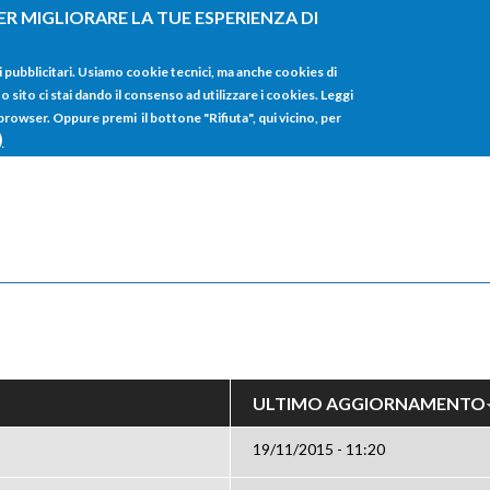
ER MIGLIORARE LA TUE ESPERIENZA DI
HOME
TUTTI I
i pubblicitari. Usiamo cookie tecnici, ma anche cookies di
sito ci stai dando il consenso ad utilizzare i cookies. Leggi
 browser. Oppure premi il bottone "Rifiuta", qui vicino, per
)
ULTIMO AGGIORNAMENTO
19/11/2015 - 11:20