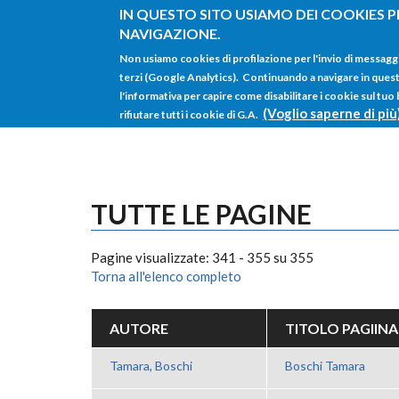
Salta al contenuto principale
IN QUESTO SITO USIAMO DEI COOKIES P
NAVIGAZIONE.
Non usiamo cookies di profilazione per l'invio di messagg
terzi (Google Analytics). Continuando a navigare in questo 
l'informativa per capire come disabilitare i cookie sul tuo
(Voglio saperne di più
rifiutare tutti i cookie di G.A.
TUTTE LE PAGINE
Pagine visualizzate: 341 - 355 su 355
Torna all'elenco completo
AUTORE
TITOLO PAGIINA
Tamara, Boschi
Boschi Tamara