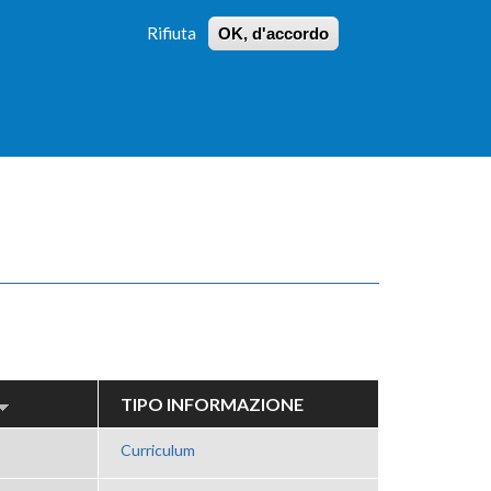
Rifiuta
OK, d'accordo
 PROFILI
ISTRUZIONI
LOGIN
»
»
FORM
DI
RICERCA
TIPO INFORMAZIONE
Curriculum