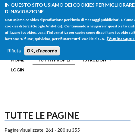
Salta al contenuto principale
IN QUESTO SITO USIAMO DEI COOKIES PER MIGLIORARE
DI NAVIGAZIONE.
Non usiamo cookies di profilazione per l'invio di messaggi pubblicitari. Usiamo
cookies di terzi (Google Analytics). Continuando a navigare in questo sito ci st
utilizzare i cookies. Leggi l'informativa per capire come disabilitare i cookie su
(Voglio saper
bottone "Rifiuta", qui vicino, per rifiutare tutti i cookie di G.A.
FORM
Main menu
DI
Rifiuta
OK, d'accordo
HOME
TUTTI I PROFILI
ISTRUZIONI
RICERCA
LOGIN
TUTTE LE PAGINE
Pagine visualizzate: 261 - 280 su 355