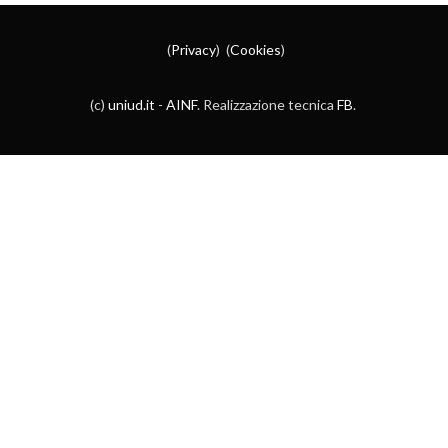
(
Privacy
) (
Cookies
)
(c)
uniud.it
-
AINF
. Realizzazione tecnica
FB
.