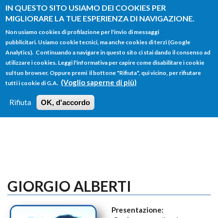
Salta al contenuto principale
IN QUESTO SITO USIAMO DEI COOKIES PER
MIGLIORARE LA TUE ESPERIENZA DI NAVIGAZIONE.
Non usiamo cookies di profilazione per l'invio di messaggi
pubblicitari. Usiamo cookie tecnici, ma anche cookies di terzi (Google
Analytics). Continuando a navigare in questo sito ci stai dando il consenso ad
utilizzare i cookies. Leggi l'informativa per capire come disabilitare i cookie
FORM
sul tuo browser. Oppure premi il bottone "Rifiuta", qui vicino, per rifiutare
Main menu
DI
(Voglio saperne di più)
tutti i cookie di G.A.
HOME
TUTTI I PROFILI
ISTRUZIONI
RICERCA
Rifiuta
OK, d'accordo
LOGIN
GIORGIO ALBERTI
Presentazione: