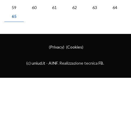
PAGINE
59
60
61
62
63
64
65
(
Privacy
) (
Cookies
)
(c)
uniud.it
-
AINF
. Realizzazione tecnica
FB
.