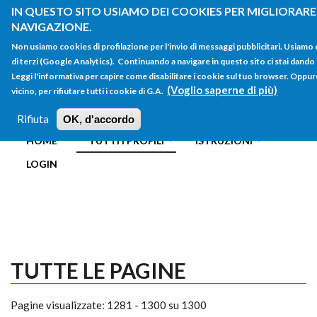
Salta al contenuto principale
IN QUESTO SITO USIAMO DEI COOKIES PER MIGLIORARE 
NAVIGAZIONE.
Non usiamo cookies di profilazione per l'invio di messaggi pubblicitari. Usiamo
di terzi (Google Analytics). Continuando a navigare in questo sito ci stai dando 
Leggi l'informativa per capire come disabilitare i cookie sul tuo browser. Oppure
(Voglio saperne di più)
vicino, per rifiutare tutti i cookie di G.A.
FORM
Main menu
DI
Rifiuta
OK, d'accordo
HOME
TUTTI I PROFILI
ISTRUZIONI
RICERCA
LOGIN
TUTTE LE PAGINE
Pagine visualizzate: 1281 - 1300 su 1300