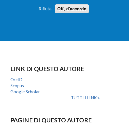
Rifiuta
OK, d'accordo
 PROFILI
ISTRUZIONI
LOGIN
»
»
FORM
DI
RICERCA
LINK DI QUESTO AUTORE
OrcID
Scopus
Google Scholar
TUTTI I LINK
PAGINE DI QUESTO AUTORE