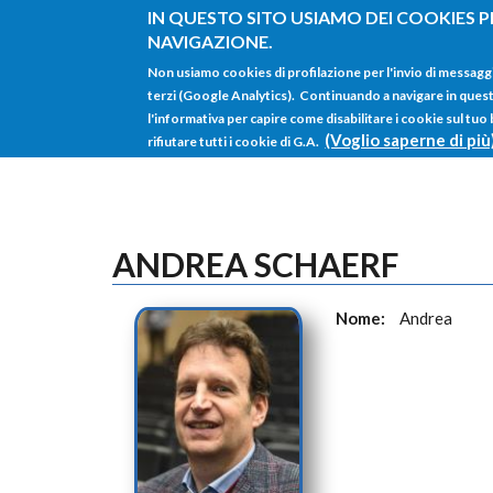
Salta al contenuto principale
IN QUESTO SITO USIAMO DEI COOKIES P
NAVIGAZIONE.
Non usiamo cookies di profilazione per l'invio di messagg
terzi (Google Analytics). Continuando a navigare in questo 
l'informativa per capire come disabilitare i cookie sul tuo
(Voglio saperne di più
rifiutare tutti i cookie di G.A.
ANDREA SCHAERF
Nome:
Andrea