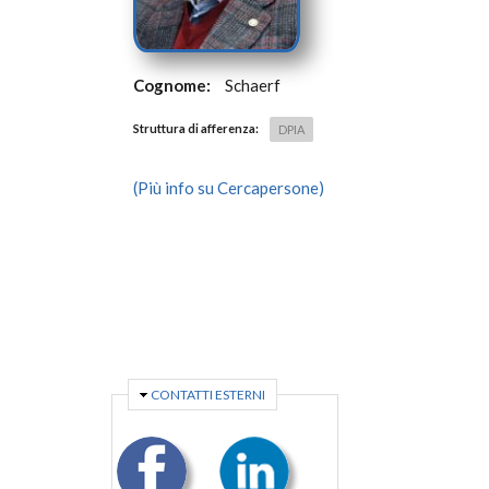
Cognome:
Schaerf
Struttura di afferenza:
DPIA
(Più info su Cercapersone)
NASCONDI
CONTATTI ESTERNI