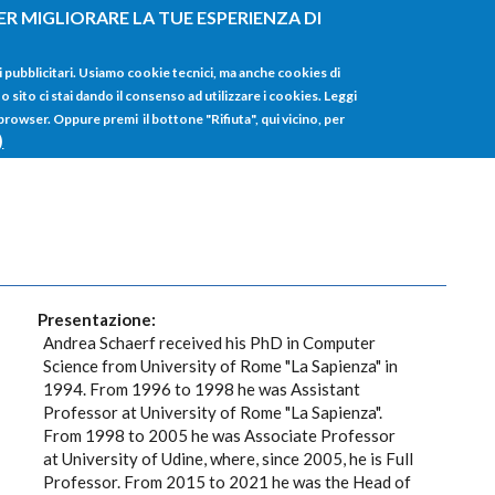
ER MIGLIORARE LA TUE ESPERIENZA DI
HOME
TUTTI I
i pubblicitari. Usiamo cookie tecnici, ma anche cookies di
sito ci stai dando il consenso ad utilizzare i cookies. Leggi
 browser. Oppure premi il bottone "Rifiuta", qui vicino, per
)
Presentazione:
Andrea Schaerf received his PhD in Computer
Science from University of Rome "La Sapienza" in
1994. From 1996 to 1998 he was Assistant
Professor at University of Rome "La Sapienza".
From 1998 to 2005 he was Associate Professor
at University of Udine, where, since 2005, he is Full
Professor. From 2015 to 2021 he was the Head of