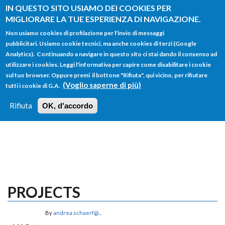
Salta al contenuto principale
IN QUESTO SITO USIAMO DEI COOKIES PER
MIGLIORARE LA TUE ESPERIENZA DI NAVIGAZIONE.
Non usiamo cookies di profilazione per l'invio di messaggi
pubblicitari. Usiamo cookie tecnici, ma anche cookies di terzi (Google
Analytics). Continuando a navigare in questo sito ci stai dando il consenso ad
utilizzare i cookies. Leggi l'informativa per capire come disabilitare i cookie
FORM
sul tuo browser. Oppure premi il bottone "Rifiuta", qui vicino, per rifiutare
Main menu
DI
(Voglio saperne di più)
tutti i cookie di G.A.
HOME
TUTTI I PROFILI
ISTRUZIONI
RICERCA
Rifiuta
OK, d'accordo
LOGIN
PROJECTS
By
andrea.schaerf@...