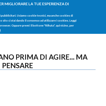
ER MIGLIORARE LA TUE ESPERIENZA DI
HOME
TUTTI I
i pubblicitari. Usiamo cookie tecnici, ma anche cookies di
sito ci stai dando il consenso ad utilizzare i cookies. Leggi
 browser. Oppure premi il bottone "Rifiuta", qui vicino, per
)
ANO PRIMA DI AGIRE... MA
I PENSARE