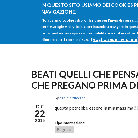
Salta al contenuto principale
IN QUESTO SITO USIAMO DEI COOKIES P
NAVIGAZIONE.
Non usiamo cookies di profilazione per l'invio di messagg
terzi (Google Analytics). Continuando a navigare in questo 
l'informativa per capire come disabilitare i cookie sul tuo
(Voglio saperne di più
rifiutare tutti i cookie di G.A.
BEATI QUELLI CHE PENS
CHE PREGANO PRIMA D
By
daniele.zuccacc...
DIC
questa potrebbe essere la mia massima!!!
22
2015
Tipo Informazione:
Biografia