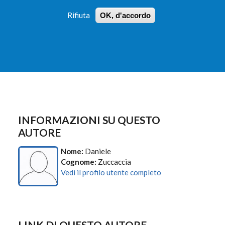
Rifiuta
OK, d'accordo
 PROFILI
ISTRUZIONI
LOGIN
»
»
FORM
DI
RICERCA
INFORMAZIONI SU QUESTO
AUTORE
Nome:
Daniele
Cognome:
Zuccaccia
Vedi il profilo utente completo
LINK DI QUESTO AUTORE