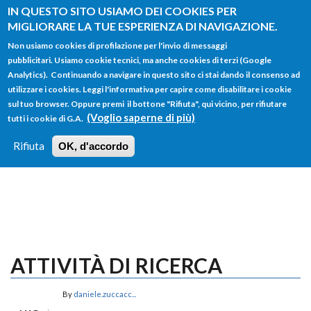
Salta al contenuto principale
IN QUESTO SITO USIAMO DEI COOKIES PER
MIGLIORARE LA TUE ESPERIENZA DI NAVIGAZIONE.
Non usiamo cookies di profilazione per l'invio di messaggi
pubblicitari. Usiamo cookie tecnici, ma anche cookies di terzi (Google
Analytics). Continuando a navigare in questo sito ci stai dando il consenso ad
utilizzare i cookies. Leggi l'informativa per capire come disabilitare i cookie
FORM
sul tuo browser. Oppure premi il bottone "Rifiuta", qui vicino, per rifiutare
Main menu
DI
(Voglio saperne di più)
tutti i cookie di G.A.
HOME
TUTTI I PROFILI
ISTRUZIONI
RICERCA
Rifiuta
OK, d'accordo
LOGIN
ATTIVITÀ DI RICERCA
By
daniele.zuccacc...