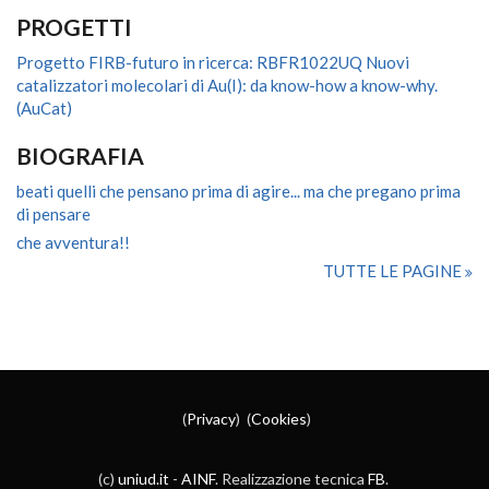
PROGETTI
Progetto FIRB-futuro in ricerca: RBFR1022UQ Nuovi
catalizzatori molecolari di Au(I): da know-how a know-why.
(AuCat)
BIOGRAFIA
beati quelli che pensano prima di agire... ma che pregano prima
di pensare
che avventura!!
TUTTE LE PAGINE
(
Privacy
) (
Cookies
)
(c)
uniud.it
-
AINF
. Realizzazione tecnica
FB
.