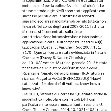
la copolimerizzazione di CO/olefine e catalizzatori
metallocenici per la polimerizzazione di olefine. Le
stesse metodologie NMR sono state applicate con
successo per studiare la struttura di addotti
supramolecolari e nanomateriali per nlo (ottica non
lineare). Nel corso degli anni 2009-2011 l'attività
di ricerca si è concentrata sulla sintesi,
caratterizzazione intramolecolare e interionica e
applicazione in catalisi di composti lineari di Au(I)
(Zuccaccia, D., et al. J . Am. Chem. Soc 2009, 131,
3170). Questa ricerca è stata evidenziata in Nature
Chemistry (Davey, S. Nature Chemistry,
doi:10.1038/nchem.164) e dal gennaio 2012 è stata
finanziata dal Ministero dell’Istruzione e della
Ricerca nell’ambito del programma FIRB-futuro in
ricerca: Progetto AuCat (RBFR1022UQ) "Nuovi
catalizzatori molecolari di Au(I): da know-how a
know-why."
Dal 2013, l’attivita di ricerca ha riguardato anche la
modellistica molecolare con metodi DFT con
particolare interesse ai meccanismi di reazione (J.
Chem. Theory Comput. 2014, 10, 1021−1034) e alla