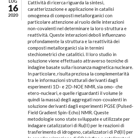
LUG
L'attività di ricerca riguarda la sintesi,
16
caratterizzazione e applicazione in catalisi
2020
omogenea di composti metallorganici con
particolare attenzione al ruolo delle interazioni
non-covalenti nel determinare la loro struttura e
reattività. Queste interazioni deboli influenzano
profondamente la struttura e la reattività dei
composti metallorganici sia in termini
stechiometrici che catalitici. Il loro studio in
soluzione viene effettuato attraverso tecniche di
indagine basate sulla risonanza magnetica nucleare.
In particolare, risulta preziosa la complementarità
tra le informazioni strutturali derivanti dagli
esperimenti 1D- e 2D-NOE NMR, sia omo- che
etero-nucleari, e quelle riguardanti il volume (e
quindi la massa) degli aggregati non-covalenti in
soluzione derivanti dagli esperimenti PGSE (Pulsed-
Field Gradient Spin-Echo) NMR. Queste
metodologie sono state sviluppate e utilizzate per
indagare catalizzatori di Ru(II) per le reazioni di
trasferimento di idrogeno, catalizzatori di Pd(II) per