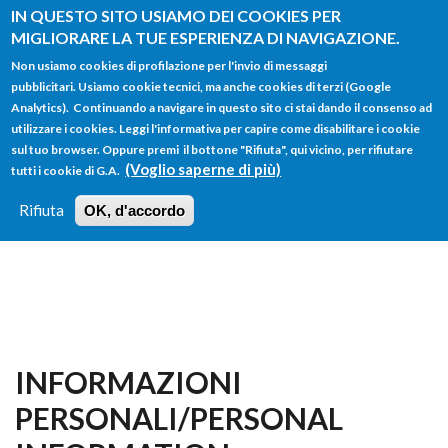
Salta al contenuto principale
IN QUESTO SITO USIAMO DEI COOKIES PER
MIGLIORARE LA TUE ESPERIENZA DI NAVIGAZIONE.
Non usiamo cookies di profilazione per l'invio di messaggi
pubblicitari. Usiamo cookie tecnici, ma anche cookies di terzi (Google
Analytics). Continuando a navigare in questo sito ci stai dando il consenso ad
utilizzare i cookies. Leggi l'informativa per capire come disabilitare i cookie
FORM
sul tuo browser. Oppure premi il bottone "Rifiuta", qui vicino, per rifiutare
Main menu
DI
(Voglio saperne di più)
tutti i cookie di G.A.
HOME
TUTTI I PROFILI
ISTRUZIONI
RICERCA
Rifiuta
OK, d'accordo
LOGIN
INFORMAZIONI
PERSONALI/PERSONAL