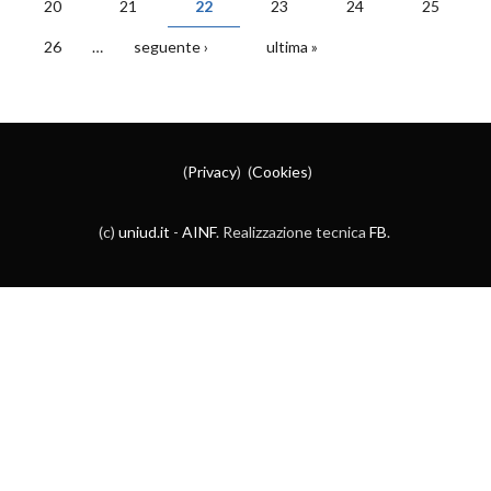
20
21
22
23
24
25
26
…
seguente ›
ultima »
(
Privacy
) (
Cookies
)
(c)
uniud.it
-
AINF
. Realizzazione tecnica
FB
.