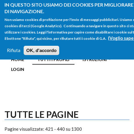
Salta al contenuto principale
IN QUESTO SITO USIAMO DEI COOKIES PER MIGLIORARE
DI NAVIGAZIONE.
Non usiamo cookies di profilazione per l'invio di messaggi pubblicitari. Usiamo
cookies di terzi (Google Analytics). Continuando a navigare in questo sito ci st
utilizzare i cookies. Leggi l'informativa per capire come disabilitare i cookie s
(Voglio sape
il bottone "Rifiuta", qui vicino, per rifiutare tutti i cookie di G.A.
FORM
Main menu
DI
Rifiuta
OK, d'accordo
HOME
TUTTI I PROFILI
ISTRUZIONI
RICERCA
LOGIN
TUTTE LE PAGINE
Pagine visualizzate: 421 - 440 su 1300