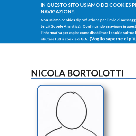
Salta al contenuto principale
IN QUESTO SITO USIAMO DEI COOKIES P
NAVIGAZIONE.
Non usiamo cookies di profilazione per l'invio di messagg
terzi (Google Analytics). Continuando a navigare in questo 
l'informativa per capire come disabilitare i cookie sul tuo
(Voglio saperne di più
rifiutare tutti i cookie di G.A.
NICOLA BORTOLOTTI