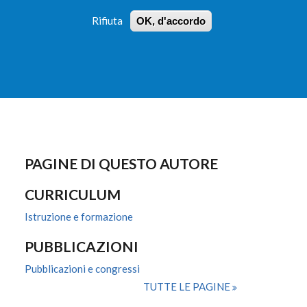
Rifiuta
OK, d'accordo
 PROFILI
ISTRUZIONI
LOGIN
»
»
FORM
DI
RICERCA
PAGINE DI QUESTO AUTORE
CURRICULUM
Istruzione e formazione
PUBBLICAZIONI
Pubblicazioni e congressi
TUTTE LE PAGINE