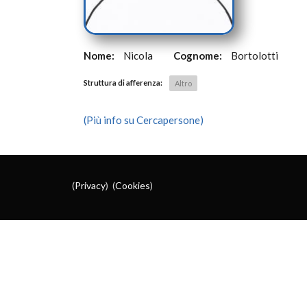
Nome:
Nicola
Cognome:
Bortolotti
Struttura di afferenza:
Altro
(Più info su Cercapersone)
(
Privacy
) (
Cookies
)