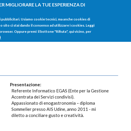
ER MIGLIORARE LA TUE ESPERIENZA DI
HOME
TUTTI I
i pubblicitari. Usiamo cookie tecnici, ma anche cookies di
sito ci stai dando il consenso ad utilizzare i cookies. Leggi
 browser. Oppure premi il bottone "Rifiuta", qui vicino, per
)
Presentazione:
Referente Informatico EGAS (Ente per la Gestione
Accentrata dei Servizi condivisi).
Appassionato di enogastronomia – diploma
Sommelier presso AIS Udine, anno 2011 - mi
diletto a conciliare gusto e creatività.