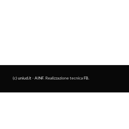
(c)
uniud.it
-
AINF
. Realizzazione tecnica
FB
.