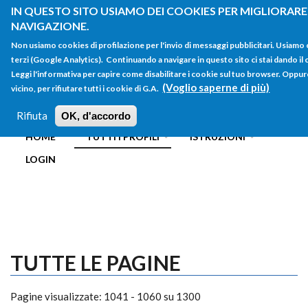
Salta al contenuto principale
IN QUESTO SITO USIAMO DEI COOKIES PER MIGLIORARE 
NAVIGAZIONE.
Non usiamo cookies di profilazione per l'invio di messaggi pubblicitari. Usiamo
terzi (Google Analytics). Continuando a navigare in questo sito ci stai dando il 
Leggi l'informativa per capire come disabilitare i cookie sul tuo browser. Oppure
(Voglio saperne di più)
vicino, per rifiutare tutti i cookie di G.A.
FORM
Main menu
DI
Rifiuta
OK, d'accordo
HOME
TUTTI I PROFILI
ISTRUZIONI
RICERCA
LOGIN
TUTTE LE PAGINE
Pagine visualizzate: 1041 - 1060 su 1300