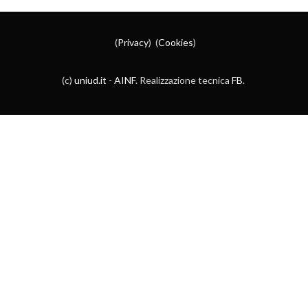
(
Privacy
) (
Cookies
)
(c)
uniud.it
-
AINF
. Realizzazione tecnica
FB
.