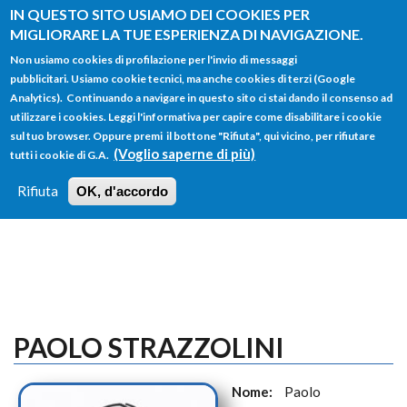
Salta al contenuto principale
IN QUESTO SITO USIAMO DEI COOKIES PER
MIGLIORARE LA TUE ESPERIENZA DI NAVIGAZIONE.
Non usiamo cookies di profilazione per l'invio di messaggi
pubblicitari. Usiamo cookie tecnici, ma anche cookies di terzi (Google
Analytics). Continuando a navigare in questo sito ci stai dando il consenso ad
utilizzare i cookies. Leggi l'informativa per capire come disabilitare i cookie
FORM
sul tuo browser. Oppure premi il bottone "Rifiuta", qui vicino, per rifiutare
Main menu
DI
(Voglio saperne di più)
tutti i cookie di G.A.
HOME
TUTTI I PROFILI
ISTRUZIONI
RICERCA
Rifiuta
OK, d'accordo
LOGIN
PAOLO STRAZZOLINI
Nome:
Paolo