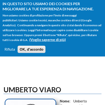
Salta al contenuto principale
IN QUESTO SITO USIAMO DEI COOKIES PER
MIGLIORARE LA TUE ESPERIENZA DI NAVIGAZIONE.
Non usiamo cookies di profilazione per l'invio di messaggi
pubblicitari. Usiamo cookie tecnici, ma anche cookies di terzi (Google
Analytics). Continuando a navigare in questo sito ci stai dando il consenso ad
utilizzare i cookies. Leggi l'informativa per capire come disabilitare i cookie
FORM
sul tuo browser. Oppure premi il bottone "Rifiuta", qui vicino, per rifiutare
Main menu
DI
(Voglio saperne di più)
tutti i cookie di G.A.
HOME
TUTTI I PROFILI
ISTRUZIONI
RICERCA
Rifiuta
OK, d'accordo
LOGIN
UMBERTO VIARO
Nome:
Umberto