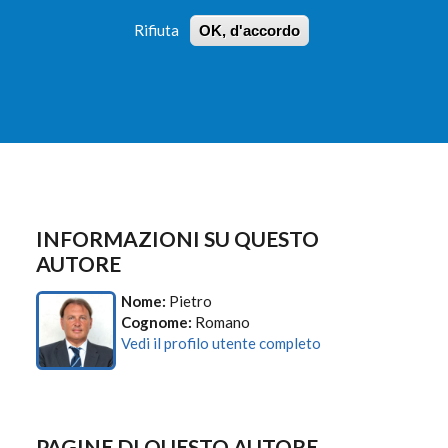
Rifiuta
OK, d'accordo
 PROFILI
ISTRUZIONI
LOGIN
»
»
FORM
DI
RICERCA
INFORMAZIONI SU QUESTO
AUTORE
Nome:
Pietro
Cognome:
Romano
Vedi il profilo utente completo
PAGINE DI QUESTO AUTORE