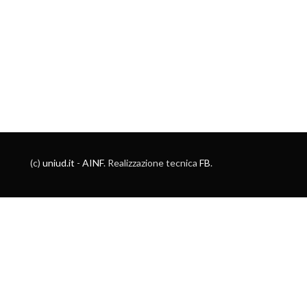
(c)
uniud.it
-
AINF
. Realizzazione tecnica
FB
.