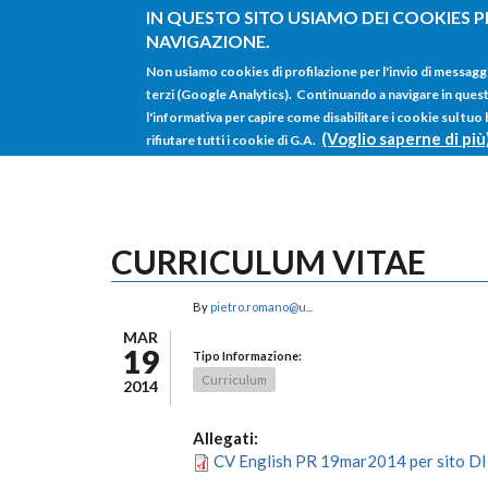
Salta al contenuto principale
IN QUESTO SITO USIAMO DEI COOKIES P
NAVIGAZIONE.
Non usiamo cookies di profilazione per l'invio di messagg
terzi (Google Analytics). Continuando a navigare in questo 
l'informativa per capire come disabilitare i cookie sul tuo
(Voglio saperne di più
rifiutare tutti i cookie di G.A.
CURRICULUM VITAE
By
pietro.romano@u...
MAR
19
Tipo Informazione:
Curriculum
2014
Allegati:
CV English PR 19mar2014 per sito D