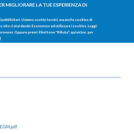
ER MIGLIORARE LA TUE ESPERIENZA DI
HOME
TUTTI I
i pubblicitari. Usiamo cookie tecnici, ma anche cookies di
sito ci stai dando il consenso ad utilizzare i cookies. Leggi
 browser. Oppure premi il bottone "Rifiuta", qui vicino, per
)
IEGM.pdf