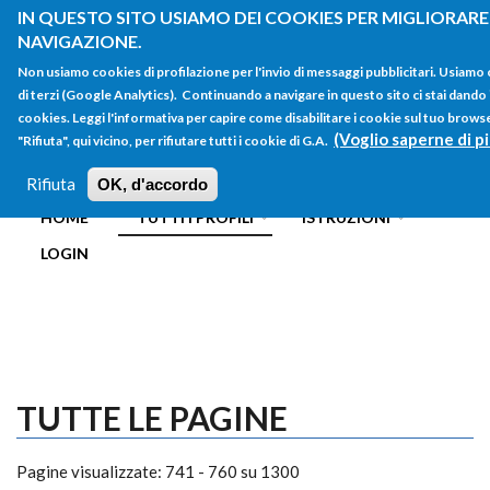
Salta al contenuto principale
IN QUESTO SITO USIAMO DEI COOKIES PER MIGLIORARE 
NAVIGAZIONE.
Non usiamo cookies di profilazione per l'invio di messaggi pubblicitari. Usiamo
di terzi (Google Analytics). Continuando a navigare in questo sito ci stai dando i
cookies. Leggi l'informativa per capire come disabilitare i cookie sul tuo brow
(Voglio saperne di pi
"Rifiuta", qui vicino, per rifiutare tutti i cookie di G.A.
FORM
Main menu
DI
Rifiuta
OK, d'accordo
HOME
TUTTI I PROFILI
ISTRUZIONI
RICERCA
LOGIN
TUTTE LE PAGINE
Pagine visualizzate: 741 - 760 su 1300