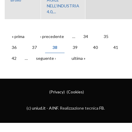
NELL'INDUSTRIA
4.0,...
« prima
‹ precedente
…
34
35
PAGINE
36
37
38
39
40
41
42
…
seguente ›
ultima »
(
Privacy
) (
Cookies
)
(c)
uniud.it
-
AINF
. Realizzazione tecnica
FB
.