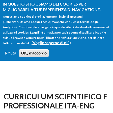
Salta al contenuto principale
IN QUESTO SITO USIAMO DEI COOKIES PER
MIGLIORARE LA TUE ESPERIENZA DI NAVIGAZIONE.
Non usiamo cookies di profilazione per l'invio di messaggi
pubblicitari. Usiamo cookie tecnici, ma anche cookies di terzi (Google
Analytics). Continuando a navigare in questo sito ci stai dando il consenso ad
utilizzare i cookies. Leggi l'informativa per capire come disabilitare i cookie
FORM
sul tuo browser. Oppure premi il bottone "Rifiuta", qui vicino, per rifiutare
Main menu
DI
(Voglio saperne di più)
tutti i cookie di G.A.
HOME
TUTTI I PROFILI
ISTRUZIONI
RICERCA
Rifiuta
OK, d'accordo
LOGIN
CURRICULUM SCIENTIFICO E
PROFESSIONALE ITA-ENG