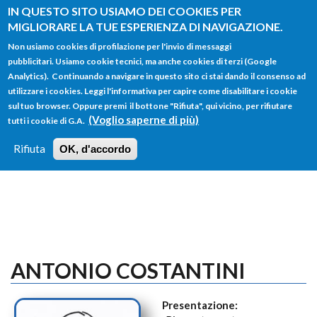
Salta al contenuto principale
IN QUESTO SITO USIAMO DEI COOKIES PER
MIGLIORARE LA TUE ESPERIENZA DI NAVIGAZIONE.
Non usiamo cookies di profilazione per l'invio di messaggi
pubblicitari. Usiamo cookie tecnici, ma anche cookies di terzi (Google
Analytics). Continuando a navigare in questo sito ci stai dando il consenso ad
utilizzare i cookies. Leggi l'informativa per capire come disabilitare i cookie
FORM
sul tuo browser. Oppure premi il bottone "Rifiuta", qui vicino, per rifiutare
Main menu
DI
(Voglio saperne di più)
tutti i cookie di G.A.
HOME
TUTTI I PROFILI
ISTRUZIONI
RICERCA
Rifiuta
OK, d'accordo
LOGIN
ANTONIO COSTANTINI
Presentazione: