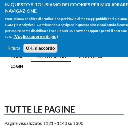
Salta al contenuto principale
IN QUESTO SITO USIAMO DEI COOKIES PER MIGLIORARE 
NAVIGAZIONE.
Non usiamo cookies di profilazione per l'invio di messaggi pubblicitari. Usiamo
(Google Analytics). Continuando a navigare in questo sito ci stai dando il conse
per capire come disabilitare i cookie sul tuo browser. Oppure premi il bottone "Rif
(Voglio saperne di più)
G.A.
FORM
Main menu
DI
Rifiuta
OK, d'accordo
HOME
TUTTI I PROFILI
ISTRUZIONI
RICERCA
LOGIN
TUTTE LE PAGINE
Pagine visualizzate: 1121 - 1140 su 1300