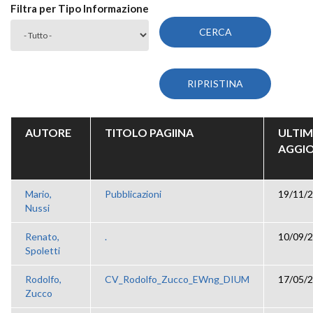
Filtra per Tipo Informazione
AUTORE
TITOLO PAGIINA
ULTI
AGGI
Mario,
Pubblicazioni
19/11/2
Nussi
Renato,
.
10/09/2
Spoletti
Rodolfo,
CV_Rodolfo_Zucco_EWng_DIUM
17/05/2
Zucco