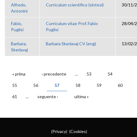
Alfredo,
Curriculum scientifico (sintesi)
30/11/2
Antonini
Fabio,
Curriculum vitae Prof. Fabio
28/04/2
Puglisi
Puglisi
Barbara,
Barbara Skerlavaj CV (eng)
13/02/2
Skerlavaj
« prima
‹ precedente
…
53
54
PAGINE
55
56
57
58
59
60
61
…
seguente ›
ultima »
(
Privacy
) (
Cookies
)