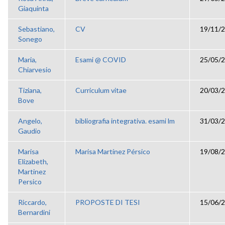
Giaquinta
Sebastiano,
CV
19/11/2
Sonego
Maria,
Esami @ COVID
25/05/2
Chiarvesio
Tiziana,
Curriculum vitae
20/03/2
Bove
Angelo,
bibliografia integrativa. esami lm
31/03/2
Gaudio
Marisa
Marisa Martínez Pérsico
19/08/2
Elizabeth,
Martinez
Persico
Riccardo,
PROPOSTE DI TESI
15/06/2
Bernardini