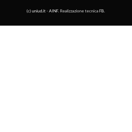
(c)
uniud.it
-
AINF
. Realizzazione tecnica
FB
.