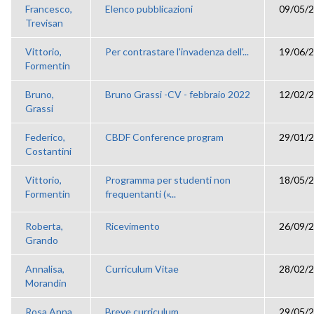
Francesco,
Elenco pubblicazioni
09/05/2
Trevisan
Vittorio,
Per contrastare l'invadenza dell'...
19/06/2
Formentin
Bruno,
Bruno Grassi -CV - febbraio 2022
12/02/2
Grassi
Federico,
CBDF Conference program
29/01/2
Costantini
Vittorio,
Programma per studenti non
18/05/2
Formentin
frequentanti («...
Roberta,
Ricevimento
26/09/2
Grando
Annalisa,
Curriculum Vitae
28/02/2
Morandin
Rosa Anna,
Breve curriculum
29/05/2