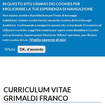
Salta al contenuto principale
IN QUESTO SITO USIAMO DEI COOKIES PER
MIGLIORARE LA TUE ESPERIENZA DI NAVIGAZIONE.
Non usiamo cookies di profilazione per l'invio di messaggi
pubblicitari. Usiamo cookie tecnici, ma anche cookies di terzi (Google
Analytics). Continuando a navigare in questo sito ci stai dando il consenso ad
utilizzare i cookies. Leggi l'informativa per capire come disabilitare i cookie
FORM
sul tuo browser. Oppure premi il bottone "Rifiuta", qui vicino, per rifiutare
Main menu
DI
(Voglio saperne di più)
tutti i cookie di G.A.
HOME
TUTTI I PROFILI
ISTRUZIONI
RICERCA
Rifiuta
OK, d'accordo
LOGIN
CURRICULUM VITAE
GRIMALDI FRANCO