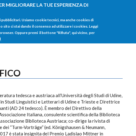
ER MIGLIORARE LA TUE ESPERIENZA DI
HOME
TUTTI I
i pubblicitari. Usiamo cookie tecnici, ma anche cookies di
sito ci stai dando il consenso ad utilizzare i cookies. Leggi
 browser. Oppure premi il bottone "Rifiuta", qui vicino, per
)
FICO
eratura tedesca e austriaca all’Università degli Studi di Udine,
 Studi Linguistici e Letterari di Udine e Trieste e Direttrice
nanti (AD 24 tedesco). È membro del Direttivo della
Associazione Italiana, consulente scientifica della Biblioteca
ssociazione Biblioteca Austriaca; co-dirige la rivista di
lane dei “Turm-Vorträge” (ed. Königshausen & Neumann,
2017 è stata insignita del Premio Ladislao Mittner in