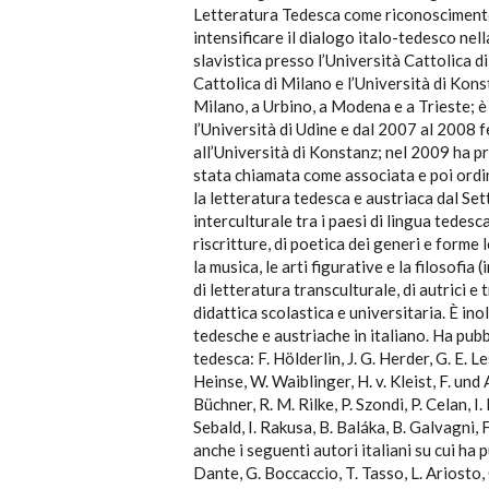
Letteratura Tedesca come riconoscimento 
intensificare il dialogo italo-tedesco nell
slavistica presso l’Università Cattolica di
Cattolica di Milano e l’Università di Kons
Milano, a Urbino, a Modena e a Trieste; è
l’Università di Udine e dal 2007 al 2008
all’Università di Konstanz; nel 2009 ha pr
stata chiamata come associata e poi ordi
la letteratura tedesca e austriaca dal Se
interculturale tra i paesi di lingua tedesca
riscritture, di poetica dei generi e forme 
la musica, le arti figurative e la filosofia
di letteratura transculturale, di autrici e t
didattica scolastica e universitaria. È inol
tedesche e austriache in italiano. Ha pubbli
tedesca: F. Hölderlin, J. G. Herder, G. E. L
Heinse, W. Waiblinger, H. v. Kleist, F. und 
Büchner, R. M. Rilke, P. Szondi, P. Celan, 
Sebald, I. Rakusa, B. Baláka, B. Galvagni,
anche i seguenti autori italiani su cui ha
Dante, G. Boccaccio, T. Tasso, L. Ariosto, 