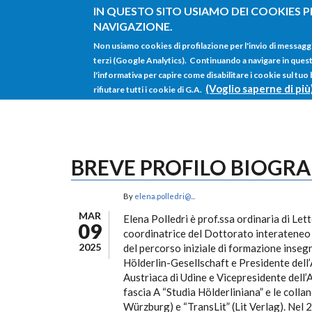
Salta al contenuto principale
IN QUESTO SITO USIAMO DEI COOKIES P
NAVIGAZIONE.
Non usiamo cookies di profilazione per l'invio di messagg
terzi (Google Analytics). Continuando a navigare in questo 
l'informativa per capire come disabilitare i cookie sul tuo
(Voglio saperne di più
rifiutare tutti i cookie di G.A.
BREVE PROFILO BIOGRA
By
elena.polledri@...
MAR
Elena Polledri è prof.ssa ordinaria di Lett
09
coordinatrice del Dottorato interateneo in
2025
del percorso iniziale di formazione inseg
Hölderlin-Gesellschaft e Presidente dell’
Austriaca di Udine e Vicepresidente dell’A
fascia A “Studia Hölderliniana” e le col
Würzburg) e “TransLit” (Lit Verlag). Nel 