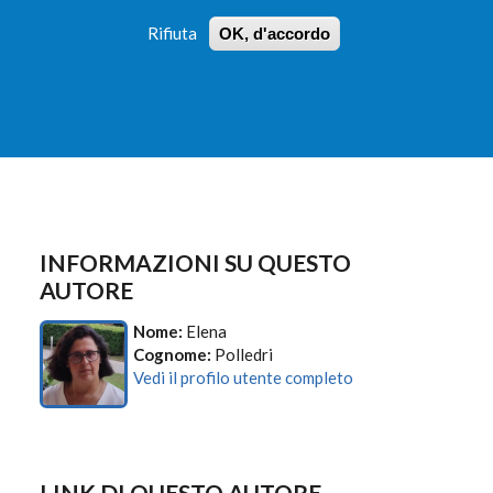
Rifiuta
OK, d'accordo
 PROFILI
ISTRUZIONI
LOGIN
»
»
FORM
DI
RICERCA
INFORMAZIONI SU QUESTO
AUTORE
Nome:
Elena
Cognome:
Polledri
Vedi il profilo utente completo
LINK DI QUESTO AUTORE