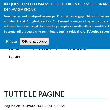
Salta al contenuto principale
IN QUESTO SITO USIAMO DEI COOKIES PER MIGLIORARE
DI NAVIGAZIONE.
Non usiamo cookies di profilazione per l'invio di messaggi pubblicitari. Usiamo
cookies di terzi (Google Analytics). Continuando a navigare in questo sito ci st
utilizzare i cookies. Leggi l'informativa per capire come disabilitare i cookie su
(Voglio saper
bottone "Rifiuta", qui vicino, per rifiutare tutti i cookie di G.A.
FORM
Main menu
DI
Rifiuta
OK, d'accordo
HOME
TUTTI I PROFILI
ISTRUZIONI
RICERCA
LOGIN
TUTTE LE PAGINE
Pagine visualizzate: 141 - 160 su 355