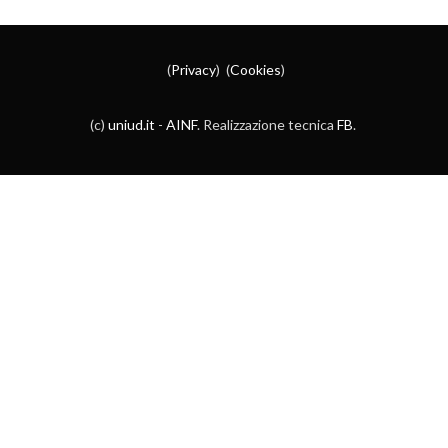
(
Privacy
) (
Cookies
)
(c)
uniud.it
-
AINF
. Realizzazione tecnica
FB
.