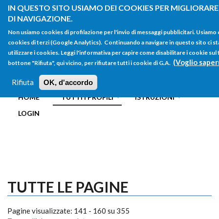
Salta al contenuto principale
IN QUESTO SITO USIAMO DEI COOKIES PER MIGLIORARE
DI NAVIGAZIONE.
Non usiamo cookies di profilazione per l'invio di messaggi pubblicitari. Usiamo
cookies di terzi (Google Analytics). Continuando a navigare in questo sito ci st
utilizzare i cookies. Leggi l'informativa per capire come disabilitare i cookie su
(Voglio saper
bottone "Rifiuta", qui vicino, per rifiutare tutti i cookie di G.A.
FORM
Main menu
DI
Rifiuta
OK, d'accordo
HOME
TUTTI I PROFILI
ISTRUZIONI
RICERCA
LOGIN
TUTTE LE PAGINE
Pagine visualizzate: 141 - 160 su 355