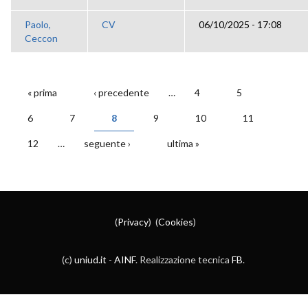
Paolo,
CV
06/10/2025 - 17:08
Ceccon
« prima
‹ precedente
…
4
5
PAGINE
6
7
8
9
10
11
12
…
seguente ›
ultima »
(
Privacy
) (
Cookies
)
(c)
uniud.it
-
AINF
. Realizzazione tecnica
FB
.