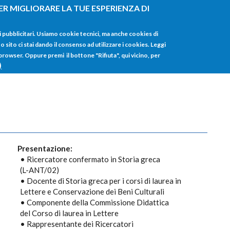
ER MIGLIORARE LA TUE ESPERIENZA DI
HOME
TUTTI I
i pubblicitari. Usiamo cookie tecnici, ma anche cookies di
sito ci stai dando il consenso ad utilizzare i cookies. Leggi
 browser. Oppure premi il bottone "Rifiuta", qui vicino, per
)
Presentazione:
• Ricercatore confermato in Storia greca
(L-ANT/02)
• Docente di Storia greca per i corsi di laurea in
Lettere e Conservazione dei Beni Culturali
• Componente della Commissione Didattica
del Corso di laurea in Lettere
• Rappresentante dei Ricercatori