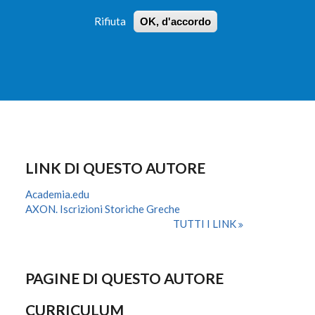
Rifiuta
OK, d'accordo
 PROFILI
ISTRUZIONI
LOGIN
»
»
FORM
DI
RICERCA
LINK DI QUESTO AUTORE
Academia.edu
AXON. Iscrizioni Storiche Greche
TUTTI I LINK
PAGINE DI QUESTO AUTORE
CURRICULUM