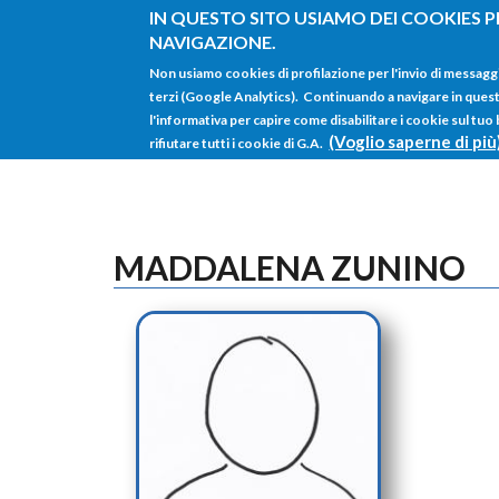
Salta al contenuto principale
IN QUESTO SITO USIAMO DEI COOKIES P
NAVIGAZIONE.
Non usiamo cookies di profilazione per l'invio di messagg
terzi (Google Analytics). Continuando a navigare in questo 
l'informativa per capire come disabilitare i cookie sul tuo
(Voglio saperne di più
rifiutare tutti i cookie di G.A.
MADDALENA ZUNINO