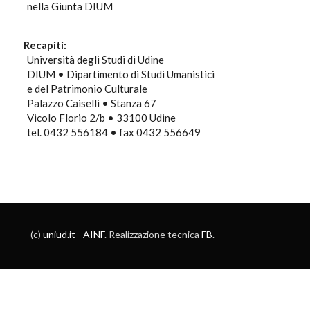
nella Giunta DIUM
Recapiti:
Università degli Studi di Udine
DIUM • Dipartimento di Studi Umanistici
e del Patrimonio Culturale
Palazzo Caiselli • Stanza 67
Vicolo Florio 2/b • 33100 Udine
tel. 0432 556184 • fax 0432 556649
(c)
uniud.it
-
AINF
. Realizzazione tecnica
FB
.