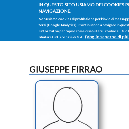
Salta al contenuto principale
IN QUESTO SITO USIAMO DEI COOKIES P
NAVIGAZIONE.
Non usiamo cookies di profilazione per l'invio di messagg
terzi (Google Analytics). Continuando a navigare in questo 
l'informativa per capire come disabilitare i cookie sul tuo
(Voglio saperne di più
rifiutare tutti i cookie di G.A.
GIUSEPPE FIRRAO