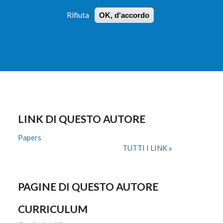
Rifiuta
OK, d'accordo
 PROFILI
ISTRUZIONI
LOGIN
»
»
FORM
DI
RICERCA
LINK DI QUESTO AUTORE
Papers
TUTTI I LINK
PAGINE DI QUESTO AUTORE
CURRICULUM