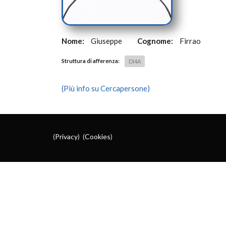
Nome:
Giuseppe
Cognome:
Firrao
Struttura di afferenza:
DI4A
(Più info su Cercapersone)
(
Privacy
) (
Cookies
)