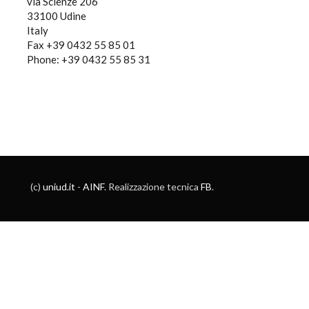
via Scienze 206
33100 Udine
Italy
Fax +39 0432 55 85 01
Phone: +39 0432 55 85 31
(c)
uniud.it
-
AINF
. Realizzazione tecnica
FB
.