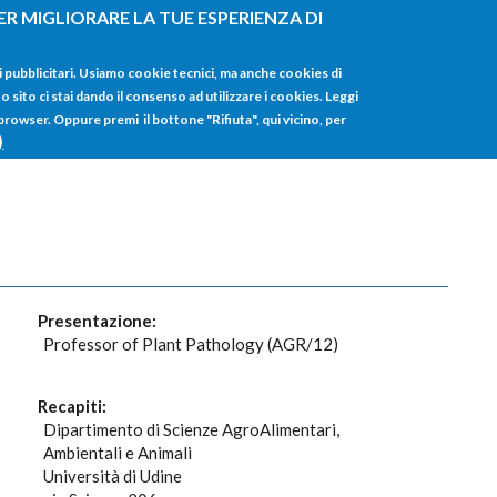
ER MIGLIORARE LA TUE ESPERIENZA DI
HOME
TUTTI I
i pubblicitari. Usiamo cookie tecnici, ma anche cookies di
sito ci stai dando il consenso ad utilizzare i cookies. Leggi
 browser. Oppure premi il bottone "Rifiuta", qui vicino, per
)
Presentazione:
Professor of Plant Pathology (AGR/12)
Recapiti:
Dipartimento di Scienze AgroAlimentari,
Ambientali e Animali
Università di Udine