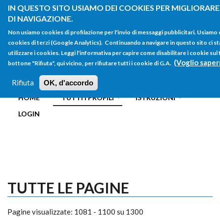
Salta al contenuto principale
IN QUESTO SITO USIAMO DEI COOKIES PER MIGLIORARE
DI NAVIGAZIONE.
Non usiamo cookies di profilazione per l'invio di messaggi pubblicitari. Usiamo
cookies di terzi (Google Analytics). Continuando a navigare in questo sito ci st
utilizzare i cookies. Leggi l'informativa per capire come disabilitare i cookie su
(Voglio saper
bottone "Rifiuta", qui vicino, per rifiutare tutti i cookie di G.A.
FORM
Main menu
DI
Rifiuta
OK, d'accordo
HOME
TUTTI I PROFILI
ISTRUZIONI
RICERCA
LOGIN
TUTTE LE PAGINE
Pagine visualizzate: 1081 - 1100 su 1300