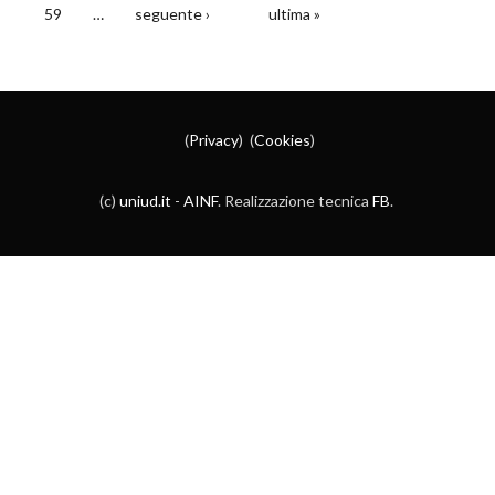
59
…
seguente ›
ultima »
(
Privacy
) (
Cookies
)
(c)
uniud.it
-
AINF
. Realizzazione tecnica
FB
.