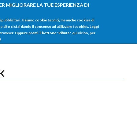
ER MIGLIORARE LA TUE ESPERIENZA DI
HOME
TUTTI I
i pubblicitari. Usiamo cookie tecnici, ma anche cookies di
sito ci stai dando il consenso ad utilizzare i cookies. Leggi
 browser. Oppure premi il bottone "Rifiuta", qui vicino, per
)
K