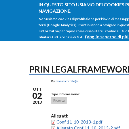
Salta al contenuto principale
IN QUESTO SITO USIAMO DEI COOKIES P
NAVIGAZIONE.
Non usiamo cookies di profilazione per l'invio di messagg
terzi (Google Analytics). Continuando a navigare in questo 
l'informativa per capire come disabilitare i cookie sul tuo
(Voglio saperne di più
rifiutare tutti i cookie di G.A.
PRIN LEGALFRAMEWOR
By
marina.brollo@u...
OTT
02
Tipo Informazione:
Ricerca
2013
Allegati:
Conf 11_10_2013-1.pdf
Allegato Conf 11_10_2013-2.pdf