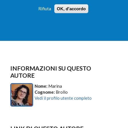
Rifiuta
OK, d'accordo
 PROFILI
ISTRUZIONI
LOGIN
»
»
FORM
DI
RICERCA
INFORMAZIONI SU QUESTO
AUTORE
Nome:
Marina
Cognome:
Brollo
Vedi il profilo utente completo