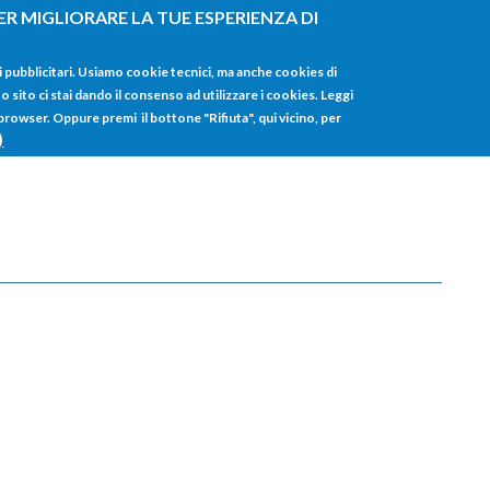
ER MIGLIORARE LA TUE ESPERIENZA DI
HOME
TUTTI I
i pubblicitari. Usiamo cookie tecnici, ma anche cookies di
sito ci stai dando il consenso ad utilizzare i cookies. Leggi
 browser. Oppure premi il bottone "Rifiuta", qui vicino, per
)