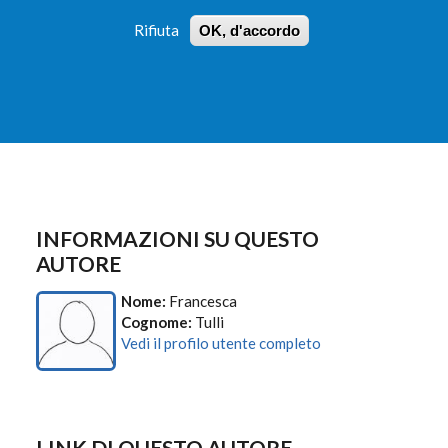
Rifiuta
OK, d'accordo
 PROFILI
ISTRUZIONI
LOGIN
»
»
FORM
DI
RICERCA
INFORMAZIONI SU QUESTO
AUTORE
Nome:
Francesca
Cognome:
Tulli
Vedi il profilo utente completo
LINK DI QUESTO AUTORE