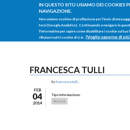
Salta al contenuto principale
IN QUESTO SITO USIAMO DEI COOKIES P
NAVIGAZIONE.
Non usiamo cookies di profilazione per l'invio di messagg
terzi (Google Analytics). Continuando a navigare in questo 
l'informativa per capire come disabilitare i cookie sul tuo
(Voglio saperne di più
rifiutare tutti i cookie di G.A.
FRANCESCA TULLI
By
francesca.tulli...
FEB
04
Tipo Informazione:
Ricerca
2014