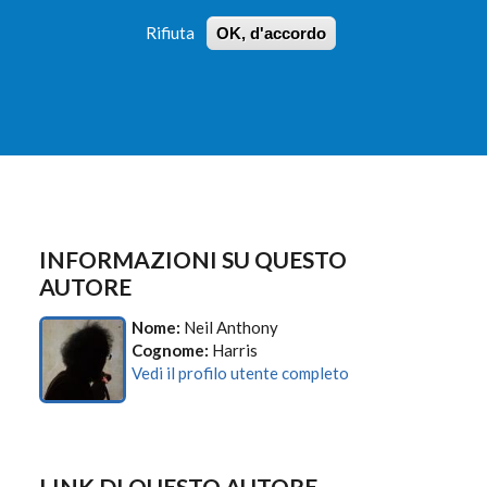
Rifiuta
OK, d'accordo
 PROFILI
ISTRUZIONI
LOGIN
»
»
FORM
DI
RICERCA
INFORMAZIONI SU QUESTO
AUTORE
Nome:
Neil Anthony
Cognome:
Harris
Vedi il profilo utente completo
LINK DI QUESTO AUTORE