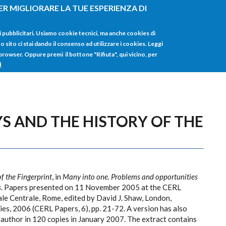
ER MIGLIORARE LA TUE ESPERIENZA DI
HOME
TUTTI I
i pubblicitari. Usiamo cookie tecnici, ma anche cookies di
sito ci stai dando il consenso ad utilizzare i cookies. Leggi
 browser. Oppure premi il bottone "Rifiuta", qui vicino, per
)
AYS AND THE HISTORY OF THE
of the Fingerprint
, in
Many into one. Problems and opportunities
s
. Papers presented on 11 November 2005 at the CERL
le Centrale, Rome, edited by David J. Shaw, London,
s, 2006 (CERL Papers, 6), pp. 21-72. A version has also
e author in 120 copies in January 2007. The extract contains