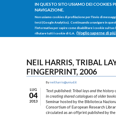
Salta al contenuto principale
IN QUESTO SITO USIAMO DEI COOKIES P
NAVIGAZIONE.
Non usiamo cookies di profilazione per l'invio di messagg
terzi (Google Analytics). Continuando a navigare in questo 
l'informativa per capire come disabilitare i cookie sul tuo
(Voglio saperne di più
rifiutare tutti i cookie di G.A.
NEIL HARRIS, TRIBAL L
FINGERPRINT, 2006
By
neil.harris@uniud.it
LUG
Text published:
Tribal lays and the history 
04
in creating shared catalogues of older book
2013
Seminar hosted by the Biblioteca Naziona
Consortium of European Research Librarie
circulated as an offprint published by th