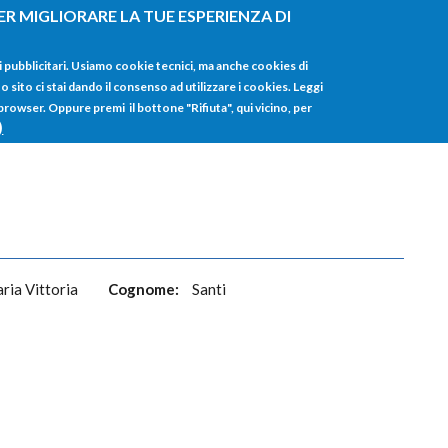
ER MIGLIORARE LA TUE ESPERIENZA DI
HOME
TUTTI I
i pubblicitari. Usiamo cookie tecnici, ma anche cookies di
sito ci stai dando il consenso ad utilizzare i cookies. Leggi
 browser. Oppure premi il bottone "Rifiuta", qui vicino, per
)
ria Vittoria
Cognome:
Santi