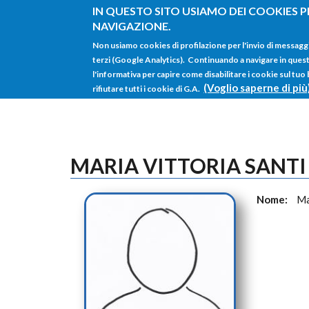
Salta al contenuto principale
IN QUESTO SITO USIAMO DEI COOKIES P
NAVIGAZIONE.
Non usiamo cookies di profilazione per l'invio di messagg
terzi (Google Analytics). Continuando a navigare in questo 
l'informativa per capire come disabilitare i cookie sul tuo
(Voglio saperne di più
rifiutare tutti i cookie di G.A.
MARIA VITTORIA SANTI
Nome:
Ma