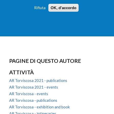
Rifiuta
OK, d'accordo
 PROFILI
ISTRUZIONI
LOGIN
»
»
FORM
DI
RICERCA
PAGINE DI QUESTO AUTORE
ATTIVITÀ
AR Torviscosa 2021 - publications
AR Torviscosa 2021 - events
AR Torviscosa - events
AR Torviscosa - publications
AR Torviscosa - exhibition and book
AR Torviscosa - intineraries