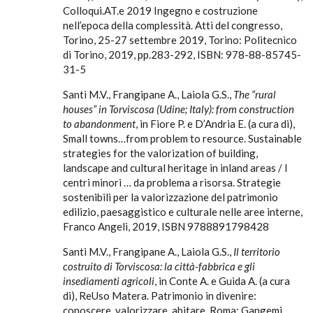
Colloqui.AT.e 2019 Ingegno e costruzione
nell’epoca della complessità. Atti del congresso,
Torino, 25-27 settembre 2019, Torino: Politecnico
di Torino, 2019, pp.283-292, ISBN: 978-88-85745-
31-5
Santi M.V., Frangipane A., Laiola G.S.,
The “rural
houses” in Torviscosa (Udine; Italy): from construction
to abandonment
, in Fiore P. e D’Andria E. (a cura di),
Small towns…from problem to resource. Sustainable
strategies for the valorization of building,
landscape and cultural heritage in inland areas / I
centri minori … da problema a risorsa. Strategie
sostenibili per la valorizzazione del patrimonio
edilizio, paesaggistico e culturale nelle aree interne,
Franco Angeli, 2019, ISBN 9788891798428
Santi M.V., Frangipane A., Laiola G.S.,
Il territorio
costruito di Torviscosa: la città-fabbrica e gli
insediamenti agricoli
, in Conte A. e Guida A. (a cura
di), ReUso Matera. Patrimonio in divenire:
conoscere, valorizzare, abitare, Roma: Gangemi,