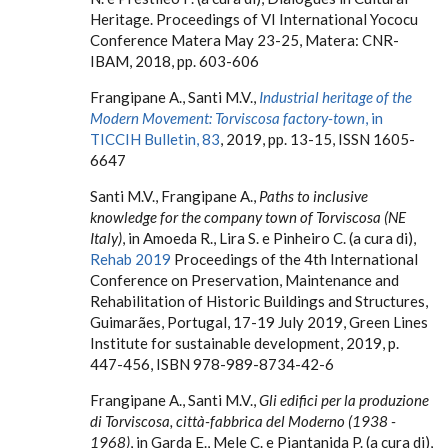
Heritage. Proceedings of VI International Yococu
Conference Matera May 23-25, Matera: CNR-
IBAM, 2018, pp. 603-606
Frangipane A., Santi M.V.,
Industrial heritage of the
Modern Movement: Torviscosa factory-town
, in
TICCIH Bulletin, 83
, 2019, pp. 13-15, ISSN 1605-
6647
Santi M.V., Frangipane A.,
Paths to inclusive
knowledge for the company town of Torviscosa (NE
Italy)
, in Amoeda R., Lira S. e Pinheiro C. (a cura di),
Rehab 2019
Proceedings of the 4th International
Conference on Preservation, Maintenance and
Rehabilitation of Historic Buildings and Structures,
Guimarães, Portugal, 17-19 July 2019, Green Lines
Institute for sustainable development, 2019, p.
447-456, ISBN 978-989-8734-42-6
Frangipane A., Santi M.V.,
Gli edifici per la produzione
di Torviscosa, città-fabbrica del Moderno (1938 -
1968)
, in Garda E., Mele C. e Piantanida P. (a cura di),