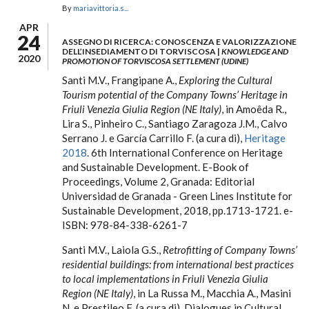
By
mariavittoria.s...
APR
24
ASSEGNO DI RICERCA
: CONOSCENZA E VALORIZZAZIONE
DELL’INSEDIAMENTO DI TORVISCOSA |
KNOWLEDGE AND
2020
PROMOTION OF TORVISCOSA SETTLEMENT (UDINE)
Santi M.V., Frangipane A.,
Exploring the Cultural
Tourism potential of the Company Towns’ Heritage in
Friuli Venezia Giulia Region (NE Italy)
, in Amoêda R.,
Lira S., Pinheiro C., Santiago Zaragoza J.M., Calvo
Serrano J. e García Carrillo F. (a cura di),
Heritage
2018
. 6th International Conference on Heritage
and Sustainable Development. E-Book of
Proceedings, Volume 2, Granada: Editorial
Universidad de Granada - Green Lines Institute for
Sustainable Development, 2018, pp.1713-1721. e-
ISBN: 978-84-338-6261-7
Santi M.V., Laiola G.S.,
Retrofitting of Company Towns’
residential buildings: from international best practices
to local implementations in Friuli Venezia Giulia
Region (NE Italy)
, in La Russa M., Macchia A., Masini
N. e Prestileo F. (a cura di), Dialogues in Cultural