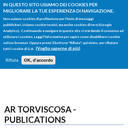
Salta al contenuto principale
IN QUESTO SITO USIAMO DEI COOKIES PER
MIGLIORARE LA TUE ESPERIENZA DI NAVIGAZIONE.
Non usiamo cookies di profilazione per l'invio di messaggi
pubblicitari. Usiamo cookie tecnici, ma anche cookies di terzi (Google
Analytics). Continuando a navigare in questo sito ci stai dando il consenso ad
utilizzare i cookies. Leggi l'informativa per capire come disabilitare i cookie
FORM
sul tuo browser. Oppure premi il bottone "Rifiuta", qui vicino, per rifiutare
Main menu
DI
(Voglio saperne di più)
tutti i cookie di G.A.
HOME
TUTTI I PROFILI
ISTRUZIONI
RICERCA
Rifiuta
OK, d'accordo
LOGIN
AR TORVISCOSA -
PUBLICATIONS