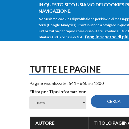
Salta al contenuto principale
IN QUESTO SITO USIAMO DEI COOKIES P
NAVIGAZIONE.
Non usiamo cookies di profilazione per l'invio di messagg
terzi (Google Analytics). Continuando a navigare in questo 
l'informativa per capire come disabilitare i cookie sul tuo
(Voglio saperne di più
rifiutare tutti i cookie di G.A.
TUTTE LE PAGINE
Pagine visualizzate: 641 - 660 su 1300
Filtra per Tipo Informazione
AUTORE
TITOLO PAGIIN