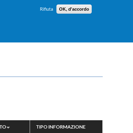
Rifiuta
OK, d'accordo
 PROFILI
ISTRUZIONI
LOGIN
»
»
FORM
DI
RICERCA
TO
TIPO INFORMAZIONE