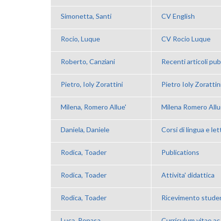
Simonetta, Santi
CV English
Rocio, Luque
CV Rocio Luque
Roberto, Canziani
Recenti articoli pubb
Pietro, Ioly Zorattini
Pietro Ioly Zorattin
Milena, Romero Allue'
Milena Romero All
Daniela, Daniele
Corsi di lingua e le
Rodica, Toader
Publications
Rodica, Toader
Attivita' didattica
Rodica, Toader
Ricevimento stude
Luca, Penasa
Curriculum vitae a