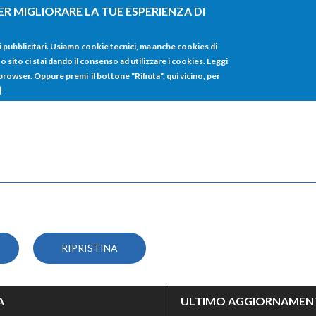
ER MIGLIORARE LA TUE ESPERIENZA DI
HOME
TUTTI I
i pubblicitari. Usiamo cookie tecnici, ma anche cookies di
sito ci stai dando il consenso ad utilizzare i cookies. Leggi
 browser. Oppure premi il bottone "Rifiuta", qui vicino, per
)
A
ULTIMO AGGIORNAMEN