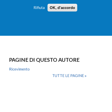
Rifiuta
OK, d'accordo
 PROFILI
ISTRUZIONI
LOGIN
»
»
FORM
DI
RICERCA
PAGINE DI QUESTO AUTORE
Ricevimento
TUTTE LE PAGINE