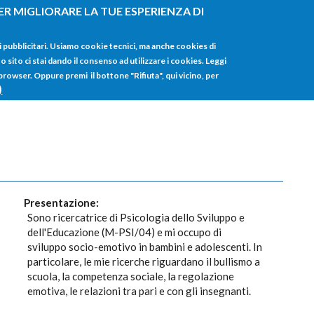
ER MIGLIORARE LA TUE ESPERIENZA DI
HOME
TUTTI I
i pubblicitari. Usiamo cookie tecnici, ma anche cookies di
sito ci stai dando il consenso ad utilizzare i cookies. Leggi
 browser. Oppure premi il bottone "Rifiuta", qui vicino, per
)
Presentazione:
Sono ricercatrice di Psicologia dello Sviluppo e
dell'Educazione (M-PSI/04) e mi occupo di
sviluppo socio-emotivo in bambini e adolescenti. In
particolare, le mie ricerche riguardano il bullismo a
scuola, la competenza sociale, la regolazione
emotiva, le relazioni tra pari e con gli insegnanti.