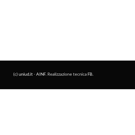
(c)
uniud.it
-
AINF
. Realizzazione tecnica
FB
.