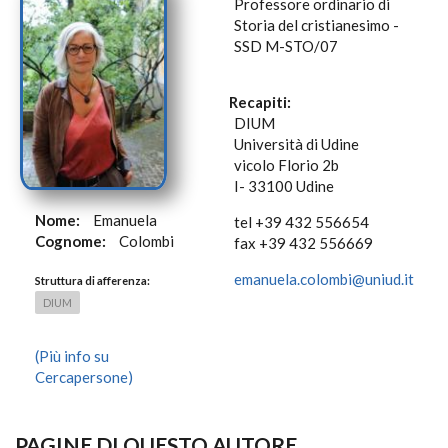
Professore ordinario di
Storia del cristianesimo -
SSD M-STO/07
Recapiti:
DIUM
Università di Udine
vicolo Florio 2b
I- 33100 Udine
Nome:
Emanuela
tel +39 432 556654
Cognome:
Colombi
fax +39 432 556669
emanuela.colombi@uniud.it
Struttura di afferenza:
DIUM
(Più info su
Cercapersone)
PAGINE DI QUESTO AUTORE