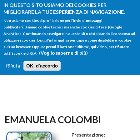
Salta al contenuto principale
IN QUESTO SITO USIAMO DEI COOKIES PER
MIGLIORARE LA TUE ESPERIENZA DI NAVIGAZIONE.
Non usiamo cookies di profilazione per l'invio di messaggi
pubblicitari. Usiamo cookie tecnici, ma anche cookies di terzi (Google
Analytics). Continuando a navigare in questo sito ci stai dando il consenso ad
utilizzare i cookies. Leggi l'informativa per capire come disabilitare i cookie
FORM
sul tuo browser. Oppure premi il bottone "Rifiuta", qui vicino, per rifiutare
Main menu
DI
(Voglio saperne di più)
tutti i cookie di G.A.
HOME
TUTTI I PROFILI
ISTRUZIONI
RICERCA
Rifiuta
OK, d'accordo
LOGIN
EMANUELA COLOMBI
Presentazione: