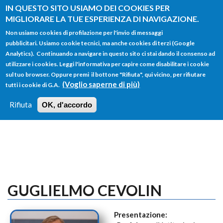
Salta al contenuto principale
IN QUESTO SITO USIAMO DEI COOKIES PER
MIGLIORARE LA TUE ESPERIENZA DI NAVIGAZIONE.
Non usiamo cookies di profilazione per l'invio di messaggi
pubblicitari. Usiamo cookie tecnici, ma anche cookies di terzi (Google
Analytics). Continuando a navigare in questo sito ci stai dando il consenso ad
utilizzare i cookies. Leggi l'informativa per capire come disabilitare i cookie
FORM
sul tuo browser. Oppure premi il bottone "Rifiuta", qui vicino, per rifiutare
Main menu
DI
(Voglio saperne di più)
tutti i cookie di G.A.
HOME
TUTTI I PROFILI
ISTRUZIONI
RICERCA
Rifiuta
OK, d'accordo
LOGIN
GUGLIELMO CEVOLIN
Presentazione: