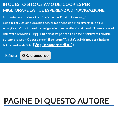
Salta al contenuto principale
IN QUESTO SITO USIAMO DEI COOKIES PER
MIGLIORARE LA TUE ESPERIENZA DI NAVIGAZIONE.
Non usiamo cookies di profilazione per l'invio di messaggi
pubblicitari. Usiamo cookie tecnici, ma anche cookies di terzi (Google
Analytics). Continuando a navigare in questo sito ci stai dando il consenso ad
utilizzare i cookies. Leggi l'informativa per capire come disabilitare i cookie
FORM
sul tuo browser. Oppure premi il bottone "Rifiuta", qui vicino, per rifiutare
Main menu
DI
(Voglio saperne di più)
tutti i cookie di G.A.
HOME
TUTTI I PROFILI
ISTRUZIONI
RICERCA
Rifiuta
OK, d'accordo
LOGIN
PAGINE DI QUESTO AUTORE