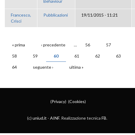
Behaviour
Francesco,
Pubblicazioni
19/11/2015 - 11:21
Crisci
« prima
‹ precedente
…
56
57
PAGINE
58
59
60
61
62
63
64
seguente ›
ultima »
(
Privacy
) (
Cookies
)
(c)
uniud.it
-
AINF
. Realizzazione tecnica
FB
.