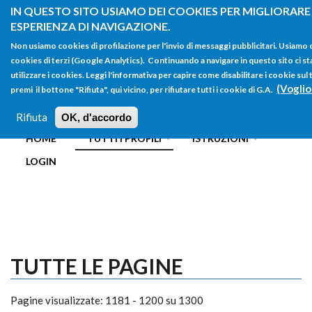
Salta al contenuto principale
IN QUESTO SITO USIAMO DEI COOKIES PER MIGLIORARE
ESPERIENZA DI NAVIGAZIONE.
Non usiamo cookies di profilazione per l'invio di messaggi pubblicitari. Usiamo
cookies di terzi (Google Analytics). Continuando a navigare in questo sito ci st
utilizzare i cookies. Leggi l'informativa per capire come disabilitare i cookie s
(Voglio
premi il bottone "Rifiuta", qui vicino, per rifiutare tutti i cookie di G.A.
FORM
Main menu
DI
Rifiuta
OK, d'accordo
HOME
TUTTI I PROFILI
ISTRUZIONI
RICERCA
LOGIN
TUTTE LE PAGINE
Pagine visualizzate: 1181 - 1200 su 1300