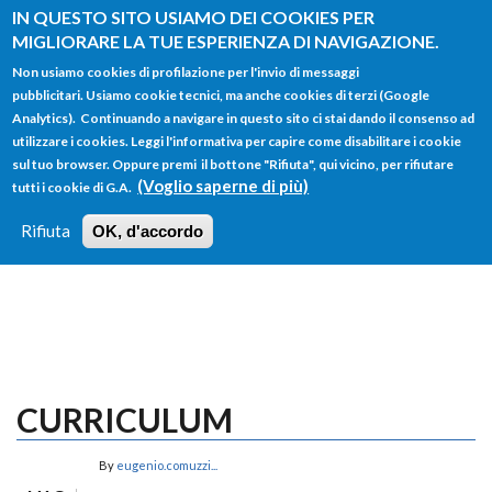
Salta al contenuto principale
IN QUESTO SITO USIAMO DEI COOKIES PER
MIGLIORARE LA TUE ESPERIENZA DI NAVIGAZIONE.
Non usiamo cookies di profilazione per l'invio di messaggi
pubblicitari. Usiamo cookie tecnici, ma anche cookies di terzi (Google
Analytics). Continuando a navigare in questo sito ci stai dando il consenso ad
utilizzare i cookies. Leggi l'informativa per capire come disabilitare i cookie
FORM
sul tuo browser. Oppure premi il bottone "Rifiuta", qui vicino, per rifiutare
Main menu
DI
(Voglio saperne di più)
tutti i cookie di G.A.
HOME
TUTTI I PROFILI
ISTRUZIONI
RICERCA
Rifiuta
OK, d'accordo
LOGIN
CURRICULUM
By
eugenio.comuzzi...