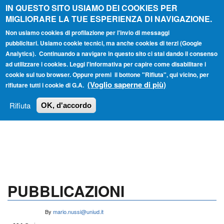
Salta al contenuto principale
IN QUESTO SITO USIAMO DEI COOKIES PER
MIGLIORARE LA TUE ESPERIENZA DI NAVIGAZIONE.
Non usiamo cookies di profilazione per l'invio di messaggi
pubblicitari. Usiamo cookie tecnici, ma anche cookies di terzi (Google
Analytics). Continuando a navigare in questo sito ci stai dando il consenso
ad utilizzare i cookies. Leggi l'informativa per capire come disabilitare i
FORM
cookie sul tuo browser. Oppure premi il bottone "Rifiuta", qui vicino, per
Main menu
DI
(Voglio saperne di più)
rifiutare tutti i cookie di G.A.
HOME
TUTTI I PROFILI
ISTRUZIONI
RICERCA
Rifiuta
OK, d'accordo
LOGIN
PUBBLICAZIONI
By
mario.nussi@uniud.it