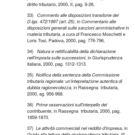
diritto tributario, 2000, II, pag. 9-26.
33)
Commento alle disposizioni transitorie del
D.lgs. 472/1997 (art. 25)
, in
Commentario alle
disposizioni generali sulle sanzioni amministrative in
materia tributaria, a cura di
Francesco Moschetti e
Loris Tosi, Padova, 2000, pag. 776-796.
34)
Natura e rettificabilità della dichiarazione
nell'imposta sulle successioni
, in Giurisprudenza
italiana, 2000, pag. 1312-1313.
35)
Notifica della sentenza della Commissione
tributaria regionale: un'intepretazione autentica di
dubbia ragionevolezza
, in Rassegna tributaria,
2000, ag. 956-968.
36)
Prime osservazioni sull'interpello del
contribuente
, in Rassegna tributaria, 2000, pag.
1859-1870.
37)
Le attività commerciali nel reddito d’impresa
, in
Guida alla lettura della giurisprudenza tributaria, III,