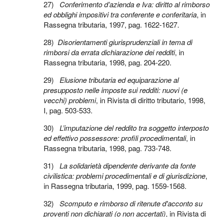
27)
Conferimento d’azienda e Iva: diritto al rimborso
ed obblighi impositivi tra conferente e conferitaria
, in
Rassegna tributaria, 1997, pag. 1622-1627.
28)
Disorientamenti giurisprudenziali in tema di
rimborsi da errata dichiarazione dei redditi
, in
Rassegna tributaria, 1998, pag. 204-220.
29)
Elusione tributaria ed equiparazione al
presupposto nelle imposte sui redditi: nuovi (e
vecchi) problemi
, in Rivista di diritto tributario, 1998,
I, pag. 503-533.
30)
L’imputazione del reddito tra soggetto interposto
ed effettivo possessore: profili procedimentali
, in
Rassegna tributaria, 1998, pag. 733-748.
31)
La solidarietà dipendente derivante da fonte
civilistica: problemi procedimentali e di giurisdizione
,
in Rassegna tributaria, 1999, pag. 1559-1568.
32)
Scomputo e rimborso di ritenute d'acconto su
proventi non dichiarati (o non accertati)
, in Rivista di