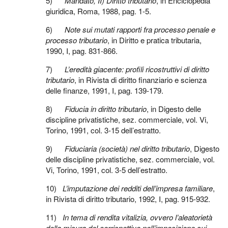
5)
Mandato, II) Diritto tributario
, in Enciclopedia
giuridica, Roma, 1988, pag. 1-5.
6)
Note sui mutati rapporti fra processo penale e
processo tributario
, in Diritto e pratica tributaria,
1990, I, pag. 831-866.
7)
L’eredità giacente: profili ricostruttivi di diritto
tributario
, in Rivista di diritto finanziario e scienza
delle finanze, 1991, I, pag. 139-179.
8)
Fiducia in diritto tributario
, in Digesto delle
discipline privatistiche, sez. commerciale, vol. Vi,
Torino, 1991, col. 3-15 dell’estratto.
9)
Fiduciaria (società) nel diritto tributario
, Digesto
delle discipline privatistiche, sez. commerciale, vol.
Vi, Torino, 1991, col. 3-5 dell’estratto.
10)
L’imputazione dei redditi dell’impresa familiare
,
in Rivista di diritto tributario, 1992, I, pag. 915-932.
11)
In tema di rendita vitalizia, ovvero l’aleatorietà
della misura del corrispettivo nell’imposizione sui