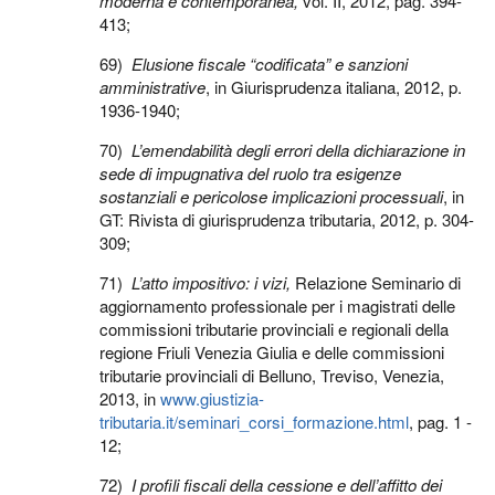
moderna e contemporanea
,
vol. II, 2012, pag. 394-
413;
69)
Elusione fiscale “codificata” e sanzioni
amministrative
, in
Giurisprudenza italiana, 2012, p.
1936-1940;
70)
L’emendabilità degli errori della dichiarazione in
sede di impugnativa del ruolo tra esigenze
sostanziali e pericolose implicazioni processuali
, in
GT: Rivista di giurisprudenza tributaria, 2012, p. 304-
309;
71)
L’atto impositivo: i vizi,
Relazione Seminario di
aggiornamento professionale per i magistrati delle
commissioni tributarie provinciali e regionali della
regione Friuli Venezia Giulia e delle commissioni
tributarie provinciali di Belluno, Treviso, Venezia,
2013, in
www.giustizia-
tributaria.it/seminari_corsi_formazione.html
, pag. 1 -
12;
72)
I profili fiscali della cessione e dell’affitto dei