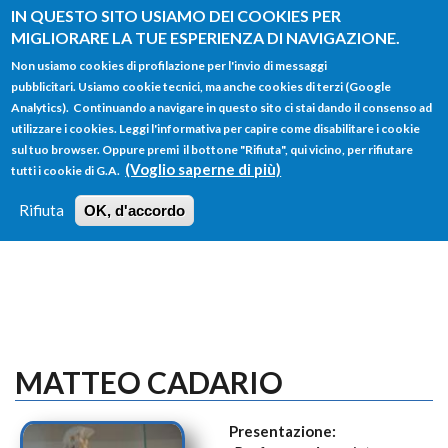
Salta al contenuto principale
IN QUESTO SITO USIAMO DEI COOKIES PER
MIGLIORARE LA TUE ESPERIENZA DI NAVIGAZIONE.
Non usiamo cookies di profilazione per l'invio di messaggi
pubblicitari. Usiamo cookie tecnici, ma anche cookies di terzi (Google
Analytics). Continuando a navigare in questo sito ci stai dando il consenso ad
utilizzare i cookies. Leggi l'informativa per capire come disabilitare i cookie
FORM
sul tuo browser. Oppure premi il bottone "Rifiuta", qui vicino, per rifiutare
Main menu
DI
(Voglio saperne di più)
tutti i cookie di G.A.
HOME
TUTTI I PROFILI
ISTRUZIONI
RICERCA
Rifiuta
OK, d'accordo
LOGIN
MATTEO CADARIO
Presentazione: