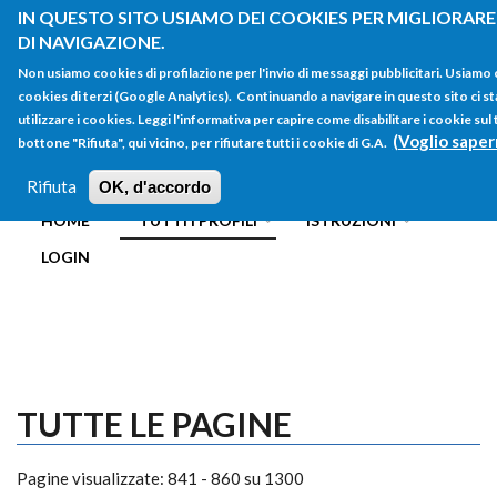
Salta al contenuto principale
IN QUESTO SITO USIAMO DEI COOKIES PER MIGLIORARE
DI NAVIGAZIONE.
Non usiamo cookies di profilazione per l'invio di messaggi pubblicitari. Usiamo
cookies di terzi (Google Analytics). Continuando a navigare in questo sito ci st
utilizzare i cookies. Leggi l'informativa per capire come disabilitare i cookie su
(Voglio saper
bottone "Rifiuta", qui vicino, per rifiutare tutti i cookie di G.A.
FORM
Main menu
DI
Rifiuta
OK, d'accordo
HOME
TUTTI I PROFILI
ISTRUZIONI
RICERCA
LOGIN
TUTTE LE PAGINE
Pagine visualizzate: 841 - 860 su 1300