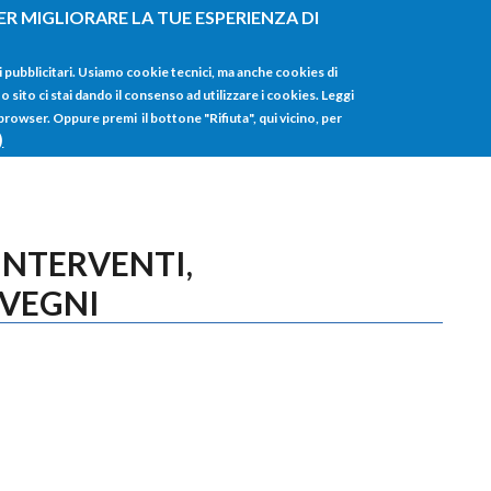
ER MIGLIORARE LA TUE ESPERIENZA DI
HOME
TUTTI I
i pubblicitari. Usiamo cookie tecnici, ma anche cookies di
sito ci stai dando il consenso ad utilizzare i cookies. Leggi
 browser. Oppure premi il bottone "Rifiuta", qui vicino, per
)
INTERVENTI,
NVEGNI