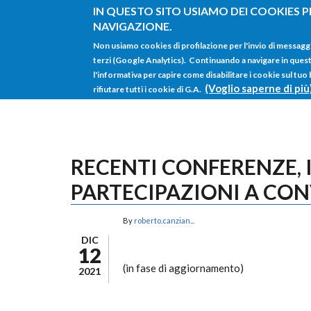
Salta al contenuto principale
IN QUESTO SITO USIAMO DEI COOKIES P
NAVIGAZIONE.
Non usiamo cookies di profilazione per l'invio di messagg
terzi (Google Analytics). Continuando a navigare in questo 
l'informativa per capire come disabilitare i cookie sul tuo
(Voglio saperne di più
rifiutare tutti i cookie di G.A.
RECENTI CONFERENZE, 
PARTECIPAZIONI A CO
By
roberto.canzian...
DIC
12
(in fase di aggiornamento)
2021