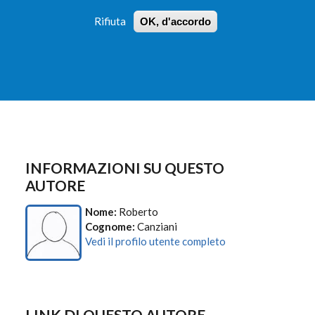
Rifiuta
OK, d'accordo
 PROFILI
ISTRUZIONI
LOGIN
»
»
FORM
DI
RICERCA
INFORMAZIONI SU QUESTO
AUTORE
Nome:
Roberto
Cognome:
Canziani
Vedi il profilo utente completo
LINK DI QUESTO AUTORE