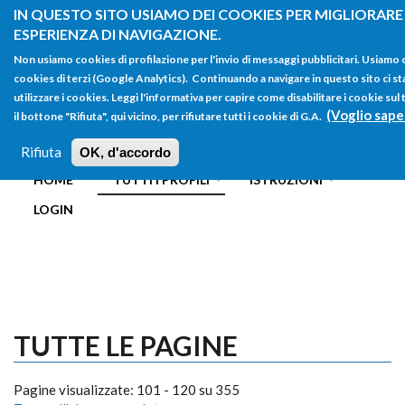
Salta al contenuto principale
IN QUESTO SITO USIAMO DEI COOKIES PER MIGLIORARE
ESPERIENZA DI NAVIGAZIONE.
Non usiamo cookies di profilazione per l'invio di messaggi pubblicitari. Usiamo
cookies di terzi (Google Analytics). Continuando a navigare in questo sito ci st
utilizzare i cookies. Leggi l'informativa per capire come disabilitare i cookie s
(Voglio sape
il bottone "Rifiuta", qui vicino, per rifiutare tutti i cookie di G.A.
FORM
Main menu
DI
Rifiuta
OK, d'accordo
HOME
TUTTI I PROFILI
ISTRUZIONI
RICERCA
LOGIN
TUTTE LE PAGINE
Pagine visualizzate: 101 - 120 su 355