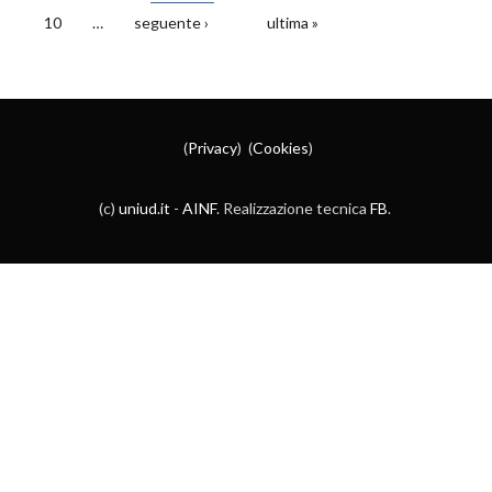
10
…
seguente ›
ultima »
(
Privacy
) (
Cookies
)
(c)
uniud.it
-
AINF
. Realizzazione tecnica
FB
.