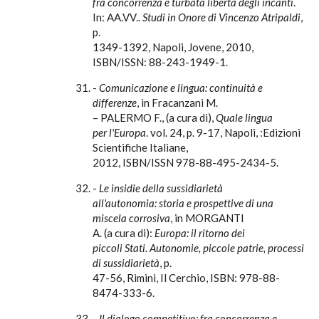
fra concorrenza e turbata libertà degli incanti
.
In: AA.VV..
Studi in Onore di Vincenzo Atripaldi
,
p.
1349-1392, Napoli, Jovene, 2010,
ISBN/ISSN: 88-243-1949-1.
-
Comunicazione e lingua: continuità e
differenze
, in Fracanzani M.
– PALERMO F., (a cura di),
Quale lingua
per l'Europa
. vol. 24, p. 9-17, Napoli, :Edizioni
Scientifiche Italiane,
2012, ISBN/ISSN 978-88-495-2434-5.
-
Le insidie della sussidiarietà
all'autonomia: storia e prospettive di una
miscela corrosiva
, in MORGANTI
A. (a cura di):
Europa: il ritorno dei
piccoli Stati. Autonomie, piccole patrie, processi
di sussidiarietà
, p.
47-56, Rimini, Il Cerchio, ISBN: 978-88-
8474-333-6.
-
Il dialogo competitivo: fra concorrenza e