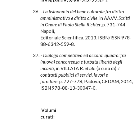
ISBN/ISSN 978-88-243-2220-1.
-
La fisionomia del bene culturale fra diritto
amministrativo e diritto civile
, in AA.VV.
Scritti
in Onore di Paolo Stella Richter
, p. 731-744,
Napoli,
Editoriale Scientifica, 2013, ISBN/ISSN 978-
88-6342-559-8.
-
Dialogo competitivo ed accordi quadro: fra
(nuova) concorrenza e turbata libertà degli
incanti
, in VILLATA R.
et alii
(a cura di),
I
contratti pubblici di servizi, lavori e
forniture
, p. 727-778, Padova, CEDAM, 2014,
ISBN 978-88-13-30047-0.
Volumi
curati: