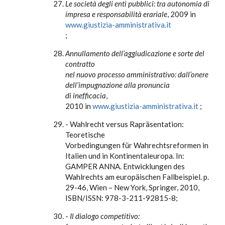
Le società degli enti pubblici: tra autonomia di
impresa e responsabilità erariale
, 2009 in
www.giustizia-amministrativa.it
;
Annullamento dell’aggiudicazione e sorte del
contratto
nel nuovo processo amministrativo: dall’onere
dell’impugnazione alla pronuncia
di inefficacia
,
2010 in
www.giustizia-amministrativa.it
;
- Wahlrecht versus Rapräsentation:
Teoretische
Vorbedingungen für Wahrechtsreformen in
Italien und in Kontinentaleuropa. In:
GAMPER ANNA. Entwicklungen des
Wahlrechts am europäischen Fallbeispiel. p.
29-46, Wien – New York, Springer, 2010,
ISBN/ISSN: 978-3-211-92815-8;
-
Il dialogo competitivo: