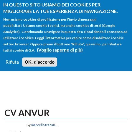
Salta al contenuto principale
IN QUESTO SITO USIAMO DEI COOKIES PER
MIGLIORARE LA TUE ESPERIENZA DI NAVIGAZIONE.
Non usiamo cookies di profilazione per l'invio di messaggi
pubblicitari. Usiamo cookie tecnici, ma anche cookies di terzi (Google
Analytics). Continuando a navigare in questo sito ci stai dando il consenso ad
utilizzare i cookies. Leggi l'informativa per capire come disabilitare i cookie
FORM
sul tuo browser. Oppure premi il bottone "Rifiuta", qui vicino, per rifiutare
Main menu
DI
(Voglio saperne di più)
tutti i cookie di G.A.
HOME
TUTTI I PROFILI
ISTRUZIONI
RICERCA
Rifiuta
OK, d'accordo
LOGIN
CV ANVUR
By
marcello.fracan...