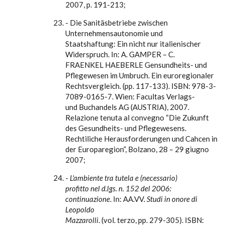
2007, p. 191-213;
- Die Sanitäsbetriebe zwischen
Unternehmensautonomie und
Staatshaftung: Ein nicht nur italienischer
Widerspruch. In: A. GAMPER – C.
FRAENKEL HAEBERLE Gensundheits- und
Pflegewesen im Umbruch. Ein euroregionaler
Rechtsvergleich. (pp. 117-133). ISBN: 978-3-
7089-0165-7. Wien: Facultas Verlags-
und Buchandels AG (AUSTRIA), 2007.
Relazione tenuta al convegno “Die Zukunft
des Gesundheits- und Pflegewesens.
Rechtiliche Herausforderungen und Cahcen in
der Europaregion”, Bolzano, 28 – 29 giugno
2007;
-
L'ambiente tra tutela e (necessario)
profitto nel d.lgs. n. 152 del 2006:
continuazione
. In: AA.VV.
Studi in onore di
Leopoldo
Mazzarolli
. (vol. terzo, pp. 279-305). ISBN: