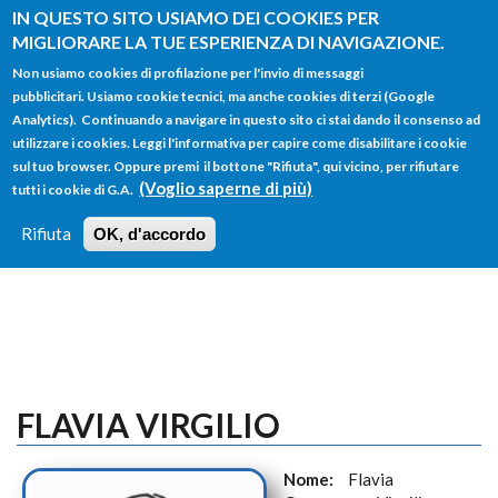
Salta al contenuto principale
IN QUESTO SITO USIAMO DEI COOKIES PER
MIGLIORARE LA TUE ESPERIENZA DI NAVIGAZIONE.
Non usiamo cookies di profilazione per l'invio di messaggi
pubblicitari. Usiamo cookie tecnici, ma anche cookies di terzi (Google
Analytics). Continuando a navigare in questo sito ci stai dando il consenso ad
utilizzare i cookies. Leggi l'informativa per capire come disabilitare i cookie
FORM
sul tuo browser. Oppure premi il bottone "Rifiuta", qui vicino, per rifiutare
Main menu
DI
(Voglio saperne di più)
tutti i cookie di G.A.
HOME
TUTTI I PROFILI
ISTRUZIONI
RICERCA
Rifiuta
OK, d'accordo
LOGIN
FLAVIA VIRGILIO
Nome:
Flavia