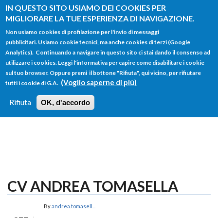
Salta al contenuto principale
IN QUESTO SITO USIAMO DEI COOKIES PER
MIGLIORARE LA TUE ESPERIENZA DI NAVIGAZIONE.
Non usiamo cookies di profilazione per l'invio di messaggi
pubblicitari. Usiamo cookie tecnici, ma anche cookies di terzi (Google
Analytics). Continuando a navigare in questo sito ci stai dando il consenso ad
utilizzare i cookies. Leggi l'informativa per capire come disabilitare i cookie
FORM
sul tuo browser. Oppure premi il bottone "Rifiuta", qui vicino, per rifiutare
Main menu
DI
(Voglio saperne di più)
tutti i cookie di G.A.
HOME
TUTTI I PROFILI
ISTRUZIONI
RICERCA
Rifiuta
OK, d'accordo
LOGIN
CV ANDREA TOMASELLA
By
andrea.tomasell...